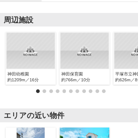
周辺施設
神田幼稚園
神田保育園
平塚市立神
約1209m／16分
約766m／10分
約626m／
エリアの近い物件