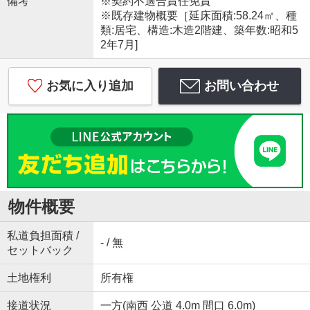
備考
※契約不適合責任免責
※既存建物概要［延床面積:58.24㎡、種
類:居宅、構造:木造2階建、築年数:昭和5
2年7月]
お気に入り追加
お問い合わせ
物件概要
私道負担面積 /
- / 無
セットバック
土地権利
所有権
接道状況
一方(南西 公道 4.0m 間口 6.0m)