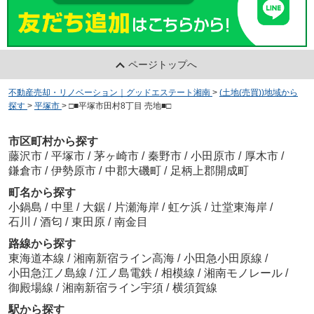
ページトップへ
不動産売却・リノベーション｜グッドエステート湘南
>
(土地(売買))地域から
探す
>
平塚市
>
□■平塚市田村8丁目 売地■□
市区町村から探す
藤沢市
/
平塚市
/
茅ヶ崎市
/
秦野市
/
小田原市
/
厚木市
/
鎌倉市
/
伊勢原市
/
中郡大磯町
/
足柄上郡開成町
町名から探す
小鍋島
/
中里
/
大鋸
/
片瀬海岸
/
虹ケ浜
/
辻堂東海岸
/
石川
/
酒匂
/
東田原
/
南金目
路線から探す
東海道本線
/
湘南新宿ライン高海
/
小田急小田原線
/
小田急江ノ島線
/
江ノ島電鉄
/
相模線
/
湘南モノレール
/
御殿場線
/
湘南新宿ライン宇須
/
横須賀線
駅から探す