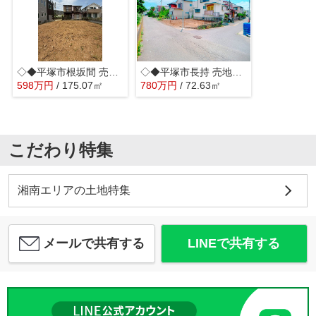
◇◆平塚市根坂間 売地◆◇
◇◆平塚市長持 売地◆◇
598
万
円
/ 175.07㎡
780
万
円
/ 72.63㎡
こだわり特集
湘南エリアの土地特集
メールで共有する
LINEで共有する