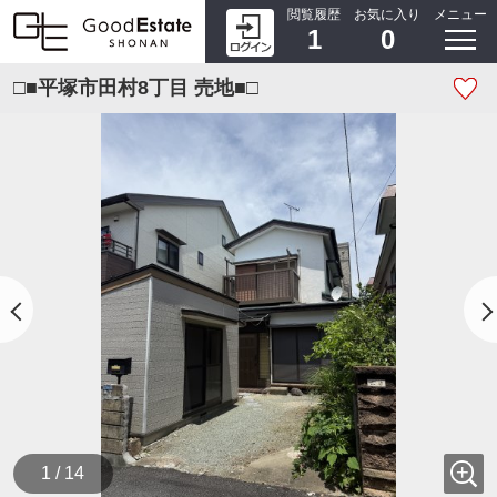
閲覧履歴
お気に入り
メニュー
1
0
□■平塚市田村8丁目 売地■□
1 / 14