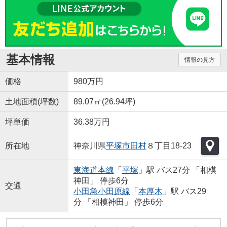
基本情報
情報の見方
価格
980万円
土地面積(坪数)
89.07㎡(26.94坪)
坪単価
36.38万円
所在地
神奈川県
平塚市
田村
８丁目18-23
東海道本線
「
平塚
」駅 バス27分 「相模
神田」 停歩6分
交通
小田急小田原線
「
本厚木
」駅 バス29
分 「相模神田」 停歩6分