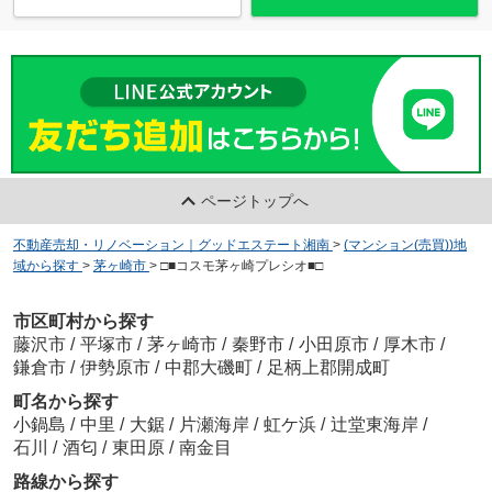
ページトップへ
不動産売却・リノベーション｜グッドエステート湘南
>
(マンション(売買))地
域から探す
>
茅ヶ崎市
>
□■コスモ茅ヶ崎プレシオ■□
市区町村から探す
藤沢市
/
平塚市
/
茅ヶ崎市
/
秦野市
/
小田原市
/
厚木市
/
鎌倉市
/
伊勢原市
/
中郡大磯町
/
足柄上郡開成町
町名から探す
小鍋島
/
中里
/
大鋸
/
片瀬海岸
/
虹ケ浜
/
辻堂東海岸
/
石川
/
酒匂
/
東田原
/
南金目
路線から探す