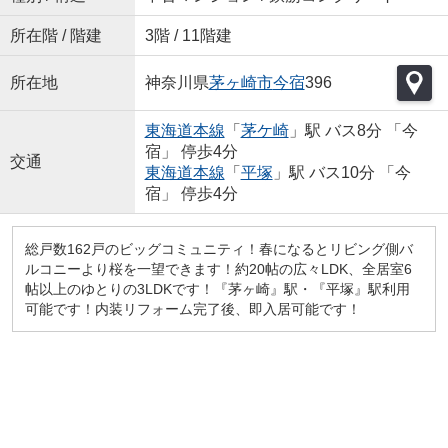
所在階 / 階建
3階 / 11階建
所在地
神奈川県
茅ヶ崎市
今宿
396
東海道本線
「
茅ケ崎
」駅 バス8分 「今
宿」 停歩4分
交通
東海道本線
「
平塚
」駅 バス10分 「今
宿」 停歩4分
総戸数162戸のビッグコミュニティ！春になるとリビング側バ
ルコニーより桜を一望できます！約20帖の広々LDK、全居室6
帖以上のゆとりの3LDKです！『茅ヶ崎』駅・『平塚』駅利用
可能です！内装リフォーム完了後、即入居可能です！