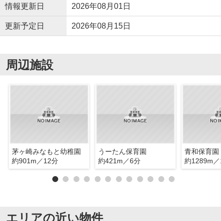
情報更新日
2026年08月01日
更新予定日
2026年08月15日
周辺施設
茅ヶ崎みなもと幼稚園
うーたん保育園
青和保育園
約901m／12分
約421m／6分
約1289m／
エリアの近い物件