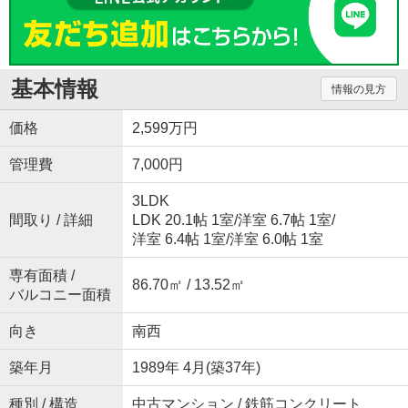
基本情報
情報の見方
価格
2,599万円
管理費
7,000円
3LDK
間取り / 詳細
LDK 20.1帖 1室
/
洋室 6.7帖 1室
/
洋室 6.4帖 1室
/
洋室 6.0帖 1室
専有面積 /
86.70㎡ / 13.52㎡
バルコニー面積
向き
南西
築年月
1989年 4月(築37年)
種別 / 構造
中古マンション / 鉄筋コンクリート