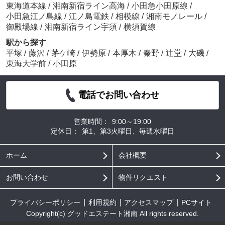
東海道本線
/
湘南新宿ライン高海
/
小田急小田原線
/
小田急江ノ島線
/
江ノ島電鉄
/
相模線
/
湘南モノレール
/
御殿場線
/
湘南新宿ライン宇須
/
横須賀線
駅から探す
平塚
/
藤沢
/
茅ケ崎
/
伊勢原
/
本厚木
/
秦野
/
辻堂
/
大磯
/
東海大学前
/
小田原
電話でお問い合わせ
営業時間：
9:00～19:00
定休日：
第1、第3火曜日、毎週水曜日
ホーム
会社概要
お問い合わせ
物件リクエスト
プライバシーポリシー
利用規約
アクセスマップ
PCサイト
Copyright(c) グッドエステート湘南 All rights reserved.