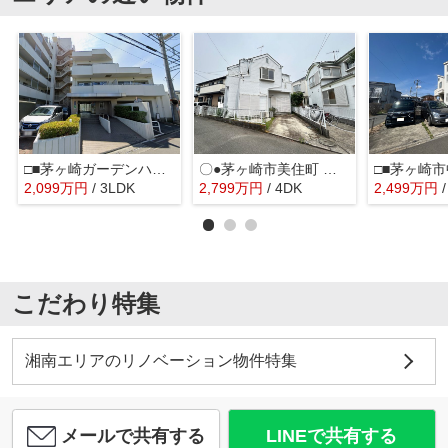
□■茅ヶ崎ガーデンハウス■□
〇●茅ヶ崎市美住町 中古戸建●〇
2,099
万
円
/ 3LDK
2,799
万
円
/ 4DK
2,499
万
円
こだわり特集
湘南エリアのリノベーション物件特集
メールで共有する
LINEで共有する