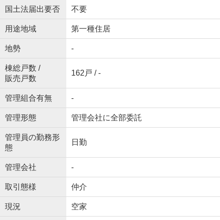
国土法届出要否
不要
用途地域
第一種住居
地勢
-
棟総戸数 /
162戸 / -
販売戸数
管理組合有無
-
管理形態
管理会社に全部委託
管理員の勤務形
日勤
態
管理会社
-
取引態様
仲介
現況
空家