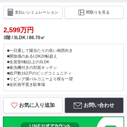
支払いシミュレーション
間取りを見る
2,599万円
3階
3LDK
86.70㎡
■一日通して陽当たりの良い南西向き
■開放感のあるLDK20帖超え
■全居室6帖以上の3LDK
■食洗機付きの対面キッチン
■総戸数162戸のビッグコミュニティ
■リビング側バルコニーより桜を一望
■全区画平置き駐車場
お気に入り追加
お問い合わせ