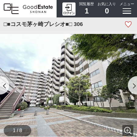
閲覧履歴
お気に入り
メニュー
1
0
□■コスモ茅ヶ崎プレシオ■□ 306
1 / 8