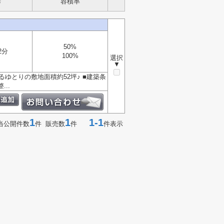
歩
容積率
50%
2分
100%
選択
▼
ゆとりの敷地面積約52坪♪ ■建築条
..
1
1
1-1
当公開件数
件 販売数
件
件表示