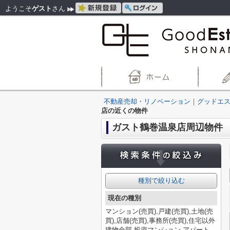
ようこそ
ゲスト
さん
不動産売却・リノベーション｜グッドエ
店の近くの物件
ガスト鶴巻温泉店周辺物件
種別で絞り込む
現在の種別
マンション(売買),戸建(売買),土地(売
買),店舗(売買),事務所(売買),住宅以外
建物全部,投資マンション,アパート