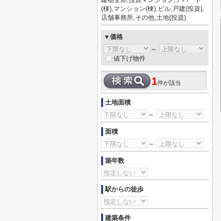
(棟),マンション(棟),ビル,戸建(投資),
店舗事務所,その他,土地(投資)
▼価格
～
値下げ物件
1
件が該当
土地面積
～
面積
～
築年数
駅からの徒歩
建築条件