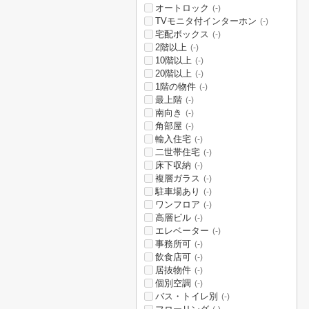
オートロック
(-)
TVモニタ付インターホン
(-)
宅配ボックス
(-)
2階以上
(-)
10階以上
(-)
20階以上
(-)
1階の物件
(-)
最上階
(-)
南向き
(-)
角部屋
(-)
輸入住宅
(-)
二世帯住宅
(-)
床下収納
(-)
複層ガラス
(-)
駐車場あり
(-)
ワンフロア
(-)
高層ビル
(-)
エレベーター
(-)
事務所可
(-)
飲食店可
(-)
居抜物件
(-)
個別空調
(-)
バス・トイレ別
(-)