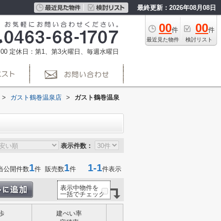
最終更新：2026年08月08日
00
00
件
件
最近見た物件
検討リスト
00
定休日：第1、第3火曜日、毎週水曜日
>
ガスト鶴巻温泉店
>
ガスト鶴巻温泉
表示件数：
1
1
1-1
当公開件数
件 販売数
件
件表示
表示中物件を
一括でチェック
歩
建ぺい率