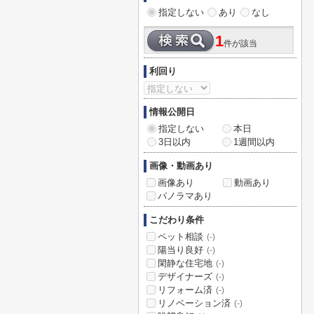
指定しない
あり
なし
1
件が該当
利回り
情報公開日
指定しない
本日
3日以内
1週間以内
画像・動画あり
画像あり
動画あり
パノラマあり
こだわり条件
ペット相談
(-)
陽当り良好
(-)
閑静な住宅地
(-)
デザイナーズ
(-)
リフォーム済
(-)
リノベーション済
(-)