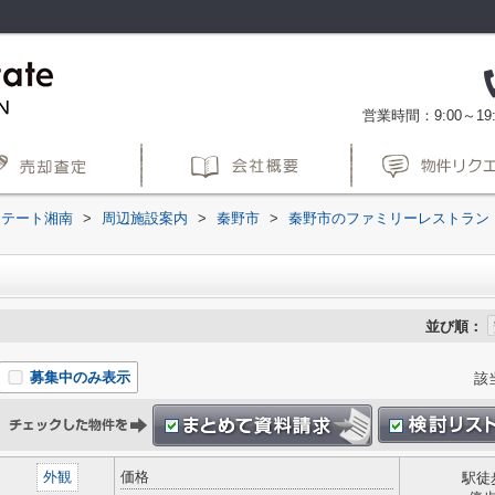
営業時間：9:00～19:
ステート湘南
>
周辺施設案内
>
秦野市
>
秦野市のファミリーレストラン
並び順：
募集中のみ表示
該
外観
価格
駅徒