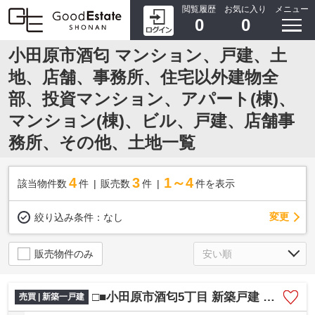
閲覧履歴
お気に入り
メニュー
0
0
小田原市酒匂 マンション、戸建、土
地、店舗、事務所、住宅以外建物全
部、投資マンション、アパート(棟)、
マンション(棟)、ビル、戸建、店舗事
務所、その他、土地一覧
4
3
1～4
該当物件数
件
販売数
件
件を表示
変更
絞り込み条件：
なし
販売物件のみ
□■小田原市酒匂5丁目 新築戸建 全2棟【1号棟】■□
売買 | 新築一戸建