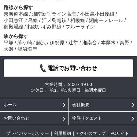
路線から探す
東海道本線
/
湘南新宿ライン高海
/
小田急小田原線
/
小田急江ノ島線
/
江ノ島電鉄
/
相模線
/
湘南モノレール
/
御殿場線
/
相鉄いずみ野線
/
ブルーライン
駅から探す
平塚
/
茅ケ崎
/
藤沢
/
伊勢原
/
辻堂
/
湘南台
/
本厚木
/
秦野
/
大磯
/
鵠沼海岸
電話でお問い合わせ
営業時間：
9:00～19:00
定休日：
第1、第3火曜日、毎週水曜日
ホーム
会社概要
お問い合わせ
物件リクエスト
プライバシーポリシー
利用規約
アクセスマップ
PCサイト