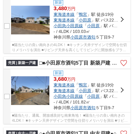
新築
3,480
万
円
東海道本線
「
鴨宮
」駅 徒歩19分
東海道本線
「
小田原
」駅 バス22分 「印刷局前」 停歩4分
小田急小田原線
「
小田原
」駅 バス22分 「印刷局前」 停歩4分
- / 4LDK / 103.03㎡
神奈川県
小田原市
酒匂
５丁目9-7
■陽当たりの良い南向きの4LDK！ ■キッチン天井デザインで空間を仕切
りメリハリを演出 ■リビング天井を高くしてリビングに開放感をプラス
した折上天井 ■天候の急な変化にも柔軟に対応で...
□■小田原市酒匂5丁目 新築戸建 全2棟【2号棟】■□
売買 | 新築一戸建
新築
3,680
万
円
東海道本線
「
鴨宮
」駅 徒歩19分
東海道本線
「
小田原
」駅 バス22分 「印刷局前」 停歩4分
小田急小田原線
「
小田原
」駅 バス22分 「印刷局前」 停歩4分
- / 4LDK / 101.82㎡
神奈川県
小田原市
酒匂
５丁目9-7
■陽当たり、通風、開放感良好な南東角地！ ■陽当たりの良い南向きの
4LDK！ ■キッチン天井デザインで空間を仕切りメリハリを演出 ■リビン
グ天井を高くしてリビングに開放感をプラスした...
○●小田原市酒匂1丁目 中古戸建●○
売買 | 中古一戸建