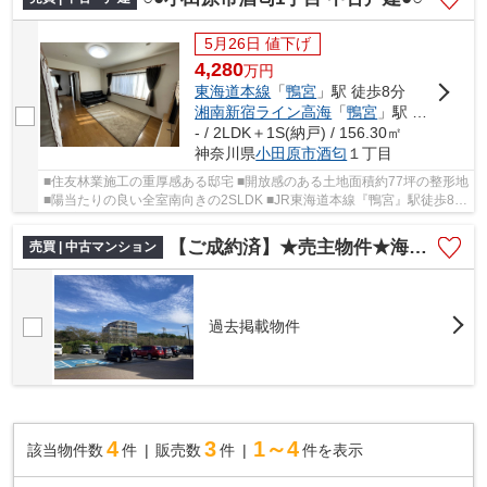
5月26日 値下げ
4,280
万
円
東海道本線
「
鴨宮
」駅 徒歩8分
湘南新宿ライン高海
「
鴨宮
」駅 徒歩8分
- / 2LDK＋1S(納戸) / 156.30㎡
神奈川県
小田原市
酒匂
１丁目
■住友林業施工の重厚感ある邸宅 ■開放感のある土地面積約77坪の整形地
■陽当たりの良い全室南向きの2SLDK ■JR東海道本線『鴨宮』駅徒歩8分
の好立地 ■お手入れラクラクなIHクッキングヒ...
【ご成約済】★売主物件★海が見えるリノベーションマンション■□
売買 | 中古マンション
過去掲載物件
4
3
1～4
該当物件数
件
販売数
件
件を表示