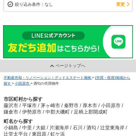
変更
絞り込み条件：
なし
ページトップへ
不動産売却・リノベーション｜グッドエステート湘南
>
(売買・投資)地域から
探す
>
小田原市
>
酒匂の売買物件
市区町村から探す
藤沢市
/
平塚市
/
茅ヶ崎市
/
秦野市
/
厚木市
/
小田原市
/
鎌倉市
/
伊勢原市
/
中郡大磯町
/
足柄上郡開成町
町名から探す
小鍋島
/
中里
/
大鋸
/
片瀬海岸
/
石川
/
酒匂
/
辻堂東海岸
/
辻堂太平台
/
東田原
/
虹ケ浜