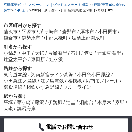
不動産売却・リノベーション｜グッドエステート湘南
>
(戸建(売買))地域から
探す
>
小田原市
>
□■小田原市酒匂5丁目 新築戸建 全2棟【2号棟】■□
市区町村から探す
藤沢市
/
平塚市
/
茅ヶ崎市
/
秦野市
/
厚木市
/
小田原市
/
鎌倉市
/
伊勢原市
/
中郡大磯町
/
足柄上郡開成町
町名から探す
小鍋島
/
中里
/
大鋸
/
片瀬海岸
/
石川
/
酒匂
/
辻堂東海岸
/
辻堂太平台
/
東田原
/
虹ケ浜
路線から探す
東海道本線
/
湘南新宿ライン高海
/
小田急小田原線
/
小田急江ノ島線
/
江ノ島電鉄
/
相模線
/
湘南モノレール
/
御殿場線
/
相鉄いずみ野線
/
ブルーライン
駅から探す
平塚
/
茅ケ崎
/
藤沢
/
伊勢原
/
辻堂
/
湘南台
/
本厚木
/
秦野
/
大磯
/
鵠沼海岸
電話でお問い合わせ