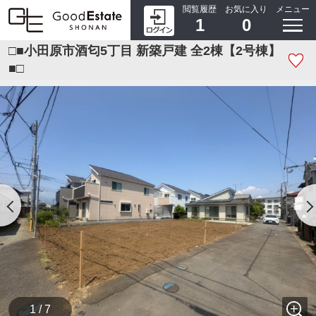
閲覧履歴
お気に入り
メニュー
1
0
□■小田原市酒匂5丁目 新築戸建 全2棟【2号棟】
■□
1 / 7