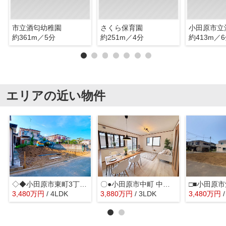
市立酒匂幼稚園
さくら保育園
小田原市立
約361m／5分
約251m／4分
約413m／
エリアの近い物件
◇◆小田原市東町3丁目 新築戸建◆◇
〇●小田原市中町 中古戸建●〇
3,480
万
円
/ 4LDK
3,880
万
円
/ 3LDK
3,480
万
円