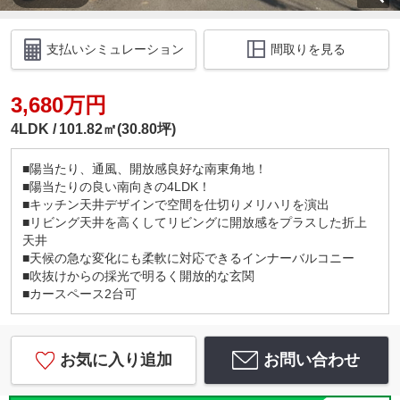
支払いシミュレーション
間取りを見る
3,680万円
4LDK
101.82㎡(30.80坪)
■陽当たり、通風、開放感良好な南東角地！
■陽当たりの良い南向きの4LDK！
■キッチン天井デザインで空間を仕切りメリハリを演出
■リビング天井を高くしてリビングに開放感をプラスした折上
天井
■天候の急な変化にも柔軟に対応できるインナーバルコニー
■吹抜けからの採光で明るく開放的な玄関
■カースペース2台可
お気に入り追加
お問い合わせ