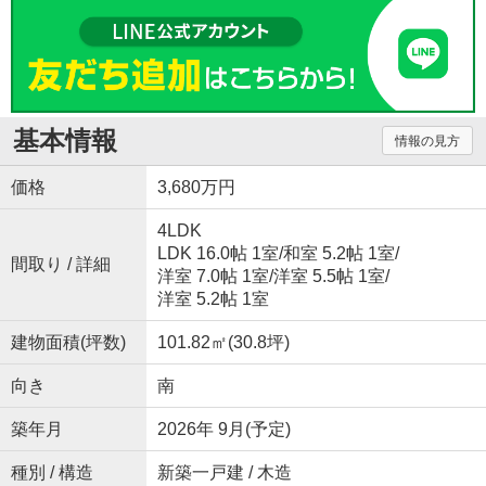
基本情報
情報の見方
価格
3,680万円
4LDK
LDK 16.0帖 1室
/
和室 5.2帖 1室
/
間取り / 詳細
洋室 7.0帖 1室
/
洋室 5.5帖 1室
/
洋室 5.2帖 1室
建物面積(坪数)
101.82㎡(30.8坪)
向き
南
築年月
2026年 9月(予定)
種別 / 構造
新築一戸建 / 木造