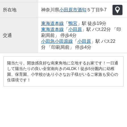
所在地
神奈川県
小田原市
酒匂
５丁目9-7
東海道本線
「
鴨宮
」駅 徒歩19分
東海道本線
「
小田原
」駅 バス22分 「印
交通
刷局前」 停歩4分
小田急小田原線
「
小田原
」駅 バス22
分 「印刷局前」 停歩4分
陽当たり、開放感良好な南東角地に立地するお家です！一日通
して陽当たりの良い全室南向きの4LDK！徒歩5分圏内に幼稚
園、保育園、小学校があり小さなお子様がいるご家族も安心の
住環境です！