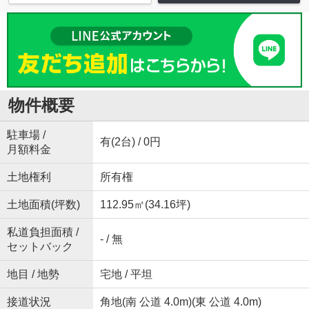
物件概要
駐車場 /
有(2台) / 0円
月額料金
土地権利
所有権
土地面積(坪数)
112.95㎡(34.16坪)
私道負担面積 /
- / 無
セットバック
地目 / 地勢
宅地 / 平坦
接道状況
角地(南 公道 4.0m)(東 公道 4.0m)