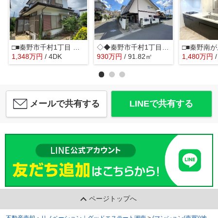
□■秦野市千村1丁目 中古戸建■□
◇◆秦野市千村1丁目 売地◆◇
1,348
万
円
/ 4DK
930
万
円
/ 91.82㎡
1,480
万
円
メールで共有する
LINEで共有する
ページトップへ