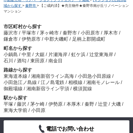
不動産売却・リノベーション｜グッドエステート湘南
>
(マンション(売買))地
域から探す
>
秦野市
>
【ご成約済】★売主物件★秦野市南が丘リノベーション
マンション
市区町村から探す
藤沢市
/
平塚市
/
茅ヶ崎市
/
秦野市
/
小田原市
/
厚木市
/
鎌倉市
/
伊勢原市
/
中郡大磯町
/
足柄上郡開成町
町名から探す
小鍋島
/
中里
/
大鋸
/
片瀬海岸
/
虹ケ浜
/
辻堂東海岸
/
石川
/
酒匂
/
東田原
/
南金目
路線から探す
東海道本線
/
湘南新宿ライン高海
/
小田急小田原線
/
小田急江ノ島線
/
江ノ島電鉄
/
相模線
/
湘南モノレール
/
御殿場線
/
湘南新宿ライン宇須
/
横須賀線
駅から探す
平塚
/
藤沢
/
茅ケ崎
/
伊勢原
/
本厚木
/
秦野
/
辻堂
/
大磯
/
東海大学前
/
小田原
電話でお問い合わせ