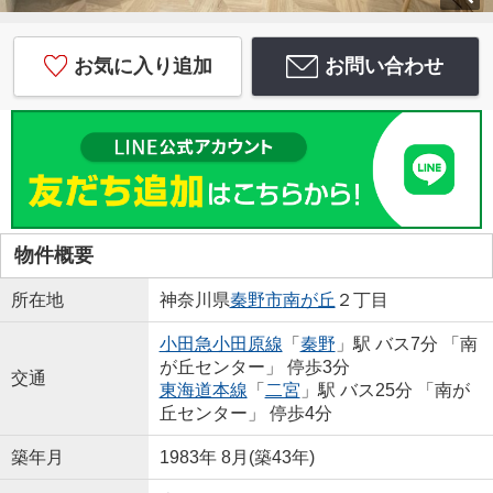
お気に入り追加
お問い合わせ
物件概要
所在地
神奈川県
秦野市
南が丘
２丁目
小田急小田原線
「
秦野
」駅 バス7分 「南
が丘センター」 停歩3分
交通
東海道本線
「
二宮
」駅 バス25分 「南が
丘センター」 停歩4分
築年月
1983年 8月(築43年)