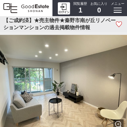
閲覧履歴
お気に入り
メニュー
1
0
【ご成約済】★売主物件★秦野市南が丘リノベー
ションマンションの過去掲載物件情報