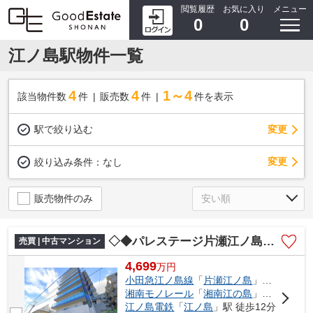
閲覧履歴
お気に入り
メニュー
0
0
江ノ島駅物件一覧
4
4
1～4
該当物件数
件
販売数
件
件を表示
駅で絞り込む
変更
変更
絞り込み条件：
なし
販売物件のみ
◇◆パレステージ片瀬江ノ島◆◇
売買 | 中古マンション
4,699
万
円
小田急江ノ島線
「
片瀬江ノ島
」駅 徒歩4分
湘南モノレール
「
湘南江の島
」駅 徒歩10分
江ノ島電鉄
「
江ノ島
」駅 徒歩12分