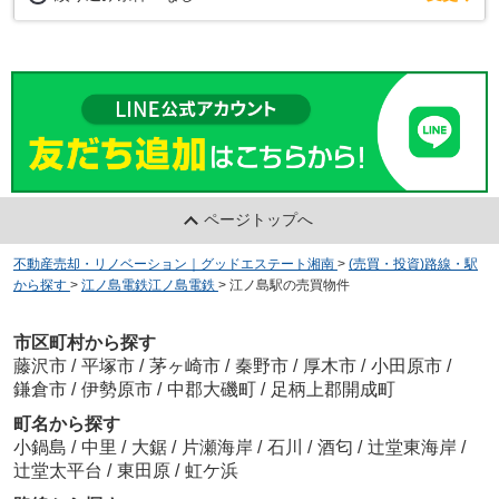
ページトップへ
不動産売却・リノベーション｜グッドエステート湘南
>
(売買・投資)路線・駅
から探す
>
江ノ島電鉄江ノ島電鉄
>
江ノ島駅の売買物件
市区町村から探す
藤沢市
/
平塚市
/
茅ヶ崎市
/
秦野市
/
厚木市
/
小田原市
/
鎌倉市
/
伊勢原市
/
中郡大磯町
/
足柄上郡開成町
町名から探す
小鍋島
/
中里
/
大鋸
/
片瀬海岸
/
石川
/
酒匂
/
辻堂東海岸
/
辻堂太平台
/
東田原
/
虹ケ浜