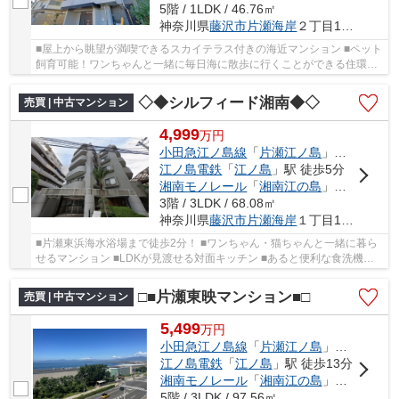
5階 / 1LDK / 46.76㎡
神奈川県
藤沢市
片瀬海岸
２丁目14-3
■屋上から眺望が満喫できるスカイテラス付きの海近マンション ■ペット
飼育可能！ワンちゃんと一緒に毎日海に散歩に行くことができる住環境
■充実の共用部分（スカイテラス・シャワース...
◇◆シルフィード湘南◆◇
売買 | 中古マンション
4,999
万
円
小田急江ノ島線
「
片瀬江ノ島
」駅 徒歩5分
江ノ島電鉄
「
江ノ島
」駅 徒歩5分
湘南モノレール
「
湘南江の島
」駅 徒歩7分
3階 / 3LDK / 68.08㎡
神奈川県
藤沢市
片瀬海岸
１丁目11-20
■片瀬東浜海水浴場まで徒歩2分！ ■ワンちゃん・猫ちゃんと一緒に暮ら
せるマンション ■LDKが見渡せる対面キッチン ■あると便利な食洗機、
浴室換気乾燥機付き ■陽当たりの良い南東向きの...
□■片瀬東映マンション■□
売買 | 中古マンション
5,499
万
円
小田急江ノ島線
「
片瀬江ノ島
」駅 徒歩5分
江ノ島電鉄
「
江ノ島
」駅 徒歩13分
湘南モノレール
「
湘南江の島
」駅 徒歩13分
5階 / 3LDK / 97.56㎡