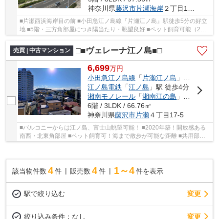
神奈川県
藤沢市
片瀬海岸
２丁目18-1
■片瀬西浜海岸目の前 ■小田急江ノ島線『片瀬江ノ島』駅徒歩5分の好立
地 ■5階・三方角部屋につき陽当たり・眺望良好 ■ペット飼育可能（2匹
まで） ■屋上利用可（洗濯物干し場あり、花火...
□■ヴェレーナ江ノ島■□
売買 | 中古マンション
6,699
万
円
小田急江ノ島線
「
片瀬江ノ島
」駅 徒歩9分
江ノ島電鉄
「
江ノ島
」駅 徒歩4分
湘南モノレール
「
湘南江の島
」駅 徒歩4分
6階 / 3LDK / 66.76㎡
神奈川県
藤沢市
片瀬
４丁目17-5
■バルコニーからは江ノ島、富士山眺望可能！ ■2020年築！開放感ある
南西・北東角部屋 ■ペット飼育可！海まで散歩が可能な距離 ■共用部に
サーフボード置場、屋外シャワー、ペット足洗い...
4
4
1～4
該当物件数
件
販売数
件
件を表示
駅で絞り込む
変更
変更
絞り込み条件：
なし