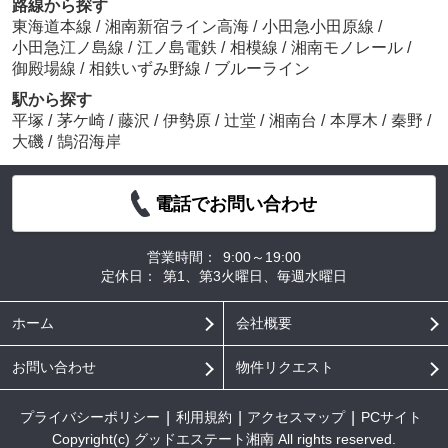
路線から探す
東海道本線
/
湘南新宿ライン高海
/
小田急小田原線
/
小田急江ノ島線
/
江ノ島電鉄
/
相模線
/
湘南モノレール
/
御殿場線
/
相鉄いずみ野線
/
ブルーライン
駅から探す
平塚
/
茅ケ崎
/
藤沢
/
伊勢原
/
辻堂
/
湘南台
/
本厚木
/
秦野
/
大磯
/
鵠沼海岸
電話でお問い合わせ
営業時間：
9:00～19:00
定休日：
第1、第3火曜日、毎週水曜日
ホーム
会社概要
お問い合わせ
物件リクエスト
プライバシーポリシー
利用規約
アクセスマップ
PCサイト
Copyright(c) グッドエステート湘南 All rights reserved.