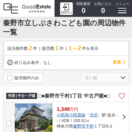
閲覧履歴
お気に入り
メニュー
0
0
秦野市立しぶさわこども園の周辺物件
一覧
2
1
1～2
該当物件数
件
販売数
件
件を表示
変更
絞り込み条件：
なし
販売物件のみ
□■秦野市千村1丁目 中古戸建■□
売買 | 中古一戸建
1,348
万
円
小田急小田原線
「
渋沢
」駅 徒歩10分
- / 4DK / 100.52㎡
神奈川県
秦野市
千村
１丁目9-2