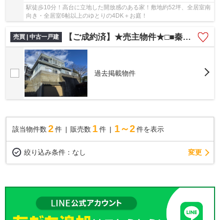
駅徒歩10分！高台に立地した開放感のある家！敷地約52坪、全居室南
向き・全居室6帖以上のゆとりの4DK＋お庭！
【ご成約済】★売主物件★□■秦野市千村3丁目 リノベーション戸建■□
売買 | 中古一戸建
過去掲載物件
2
1
1～2
該当物件数
件
販売数
件
件を表示
変更
絞り込み条件：
なし