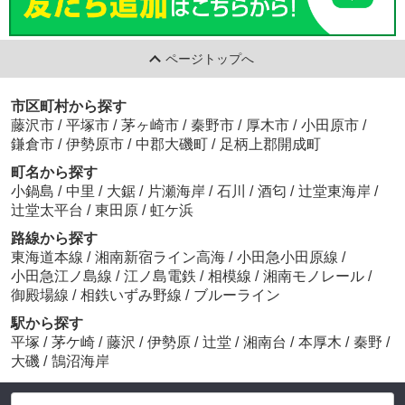
ページトップへ
市区町村から探す
藤沢市
/
平塚市
/
茅ヶ崎市
/
秦野市
/
厚木市
/
小田原市
/
鎌倉市
/
伊勢原市
/
中郡大磯町
/
足柄上郡開成町
町名から探す
小鍋島
/
中里
/
大鋸
/
片瀬海岸
/
石川
/
酒匂
/
辻堂東海岸
/
辻堂太平台
/
東田原
/
虹ケ浜
路線から探す
東海道本線
/
湘南新宿ライン高海
/
小田急小田原線
/
小田急江ノ島線
/
江ノ島電鉄
/
相模線
/
湘南モノレール
/
御殿場線
/
相鉄いずみ野線
/
ブルーライン
駅から探す
平塚
/
茅ケ崎
/
藤沢
/
伊勢原
/
辻堂
/
湘南台
/
本厚木
/
秦野
/
大磯
/
鵠沼海岸