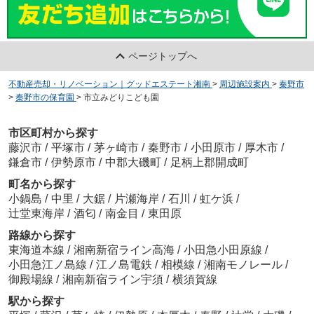
ページトップへ
不動産売却・リノベーション｜グッドエステート湘南
>
周辺施設案内
>
秦野市
>
秦野市の保育園
>
市立みどりこども園
市区町村から探す
藤沢市
/
平塚市
/
茅ヶ崎市
/
秦野市
/
小田原市
/
厚木市
/
鎌倉市
/
伊勢原市
/
中郡大磯町
/
足柄上郡開成町
町名から探す
小鍋島
/
中里
/
大鋸
/
片瀬海岸
/
石川
/
虹ケ浜
/
辻堂東海岸
/
酒匂
/
南金目
/
東田原
路線から探す
東海道本線
/
湘南新宿ライン高海
/
小田急小田原線
/
小田急江ノ島線
/
江ノ島電鉄
/
相模線
/
湘南モノレール
/
御殿場線
/
湘南新宿ライン宇須
/
横須賀線
駅から探す