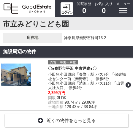
閲覧履歴
お気に入り
メニュー
0
0
市立みどりこども園
所在地
神奈川県秦野市緑町16-2
施設周辺の物件
売買｜中古一戸建
〇●秦野市平沢 中古戸建●〇
小田急小田原線「秦野」駅 バス7分 「保健福
祉センター前（秦野市）」 停歩6分
小田急小田原線「渋沢」駅 バス11分 「出雲
大社入口」 停歩4分
2,399万円
間取:
3LDK
建物面積:
98.74㎡ / 29.86坪
土地面積:
128.43㎡ / 38.84坪
近くの物件をもっと見る