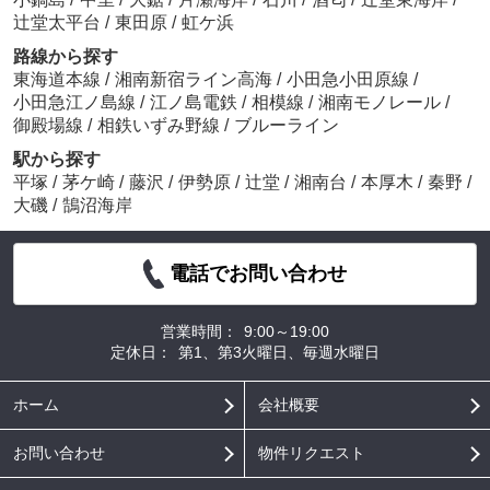
辻堂太平台
/
東田原
/
虹ケ浜
路線から探す
東海道本線
/
湘南新宿ライン高海
/
小田急小田原線
/
小田急江ノ島線
/
江ノ島電鉄
/
相模線
/
湘南モノレール
/
御殿場線
/
相鉄いずみ野線
/
ブルーライン
駅から探す
平塚
/
茅ケ崎
/
藤沢
/
伊勢原
/
辻堂
/
湘南台
/
本厚木
/
秦野
/
大磯
/
鵠沼海岸
電話でお問い合わせ
営業時間：
9:00～19:00
定休日：
第1、第3火曜日、毎週水曜日
ホーム
会社概要
お問い合わせ
物件リクエスト