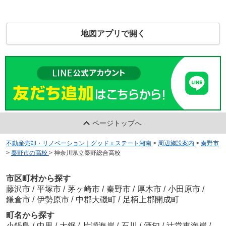
地図アプリで開く
ページトップへ
不動産売却・リノベーション｜グッドエステート湘南
>
周辺施設案内
>
秦野市
>
秦野市の高校
>
神奈川県立秦野総合高校
市区町村から探す
藤沢市
/
平塚市
/
茅ヶ崎市
/
秦野市
/
厚木市
/
小田原市
/
鎌倉市
/
伊勢原市
/
中郡大磯町
/
足柄上郡開成町
町名から探す
小鍋島
/
中里
/
大鋸
/
片瀬海岸
/
石川
/
酒匂
/
辻堂東海岸
/