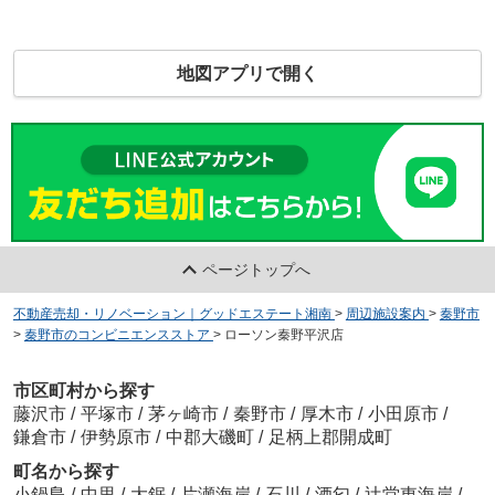
地図アプリで開く
ページトップへ
不動産売却・リノベーション｜グッドエステート湘南
>
周辺施設案内
>
秦野市
>
秦野市のコンビニエンスストア
>
ローソン秦野平沢店
市区町村から探す
藤沢市
/
平塚市
/
茅ヶ崎市
/
秦野市
/
厚木市
/
小田原市
/
鎌倉市
/
伊勢原市
/
中郡大磯町
/
足柄上郡開成町
町名から探す
小鍋島
/
中里
/
大鋸
/
片瀬海岸
/
石川
/
酒匂
/
辻堂東海岸
/