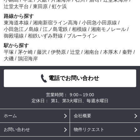
辻堂太平台
/
東田原
/
虹ケ浜
路線から探す
東海道本線
/
湘南新宿ライン高海
/
小田急小田原線
/
小田急江ノ島線
/
江ノ島電鉄
/
相模線
/
湘南モノレール
/
御殿場線
/
相鉄いずみ野線
/
ブルーライン
駅から探す
平塚
/
茅ケ崎
/
藤沢
/
伊勢原
/
辻堂
/
湘南台
/
本厚木
/
秦野
/
大磯
/
鵠沼海岸
電話でお問い合わせ
営業時間：
9:00～19:00
定休日：
第1、第3火曜日、毎週水曜日
ホーム
会社概要
お問い合わせ
物件リクエスト