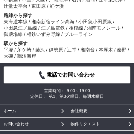
辻堂太平台
/
東田原
/
虹ケ浜
路線から探す
東海道本線
/
湘南新宿ライン高海
/
小田急小田原線
/
小田急江ノ島線
/
江ノ島電鉄
/
相模線
/
湘南モノレール
/
御殿場線
/
相鉄いずみ野線
/
ブルーライン
駅から探す
平塚
/
茅ケ崎
/
藤沢
/
伊勢原
/
辻堂
/
湘南台
/
本厚木
/
秦野
/
大磯
/
鵠沼海岸
電話でお問い合わせ
営業時間：
9:00～19:00
定休日：
第1、第3火曜日、毎週水曜日
ホーム
会社概要
お問い合わせ
物件リクエスト