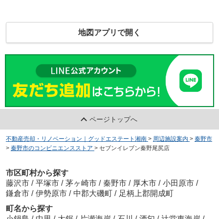
地図アプリで開く
ページトップへ
不動産売却・リノベーション｜グッドエステート湘南
>
周辺施設案内
>
秦野市
>
秦野市のコンビニエンスストア
>
セブンイレブン秦野尾尻店
市区町村から探す
藤沢市
/
平塚市
/
茅ヶ崎市
/
秦野市
/
厚木市
/
小田原市
/
鎌倉市
/
伊勢原市
/
中郡大磯町
/
足柄上郡開成町
町名から探す
小鍋島
/
中里
/
大鋸
/
片瀬海岸
/
石川
/
酒匂
/
辻堂東海岸
/