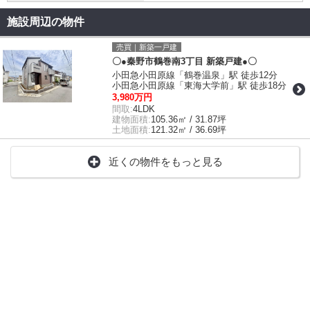
施設周辺の物件
売買｜新築一戸建
〇●秦野市鶴巻南3丁目 新築戸建●〇
小田急小田原線「鶴巻温泉」駅 徒歩12分
小田急小田原線「東海大学前」駅 徒歩18分
3,980万円
間取:
4LDK
建物面積:
105.36㎡ / 31.87坪
土地面積:
121.32㎡ / 36.69坪
近くの物件をもっと見る