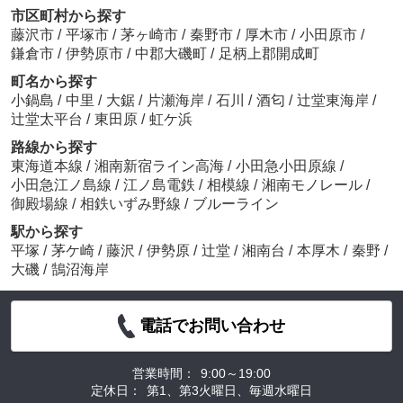
市区町村から探す
藤沢市
/
平塚市
/
茅ヶ崎市
/
秦野市
/
厚木市
/
小田原市
/
鎌倉市
/
伊勢原市
/
中郡大磯町
/
足柄上郡開成町
町名から探す
小鍋島
/
中里
/
大鋸
/
片瀬海岸
/
石川
/
酒匂
/
辻堂東海岸
/
辻堂太平台
/
東田原
/
虹ケ浜
路線から探す
東海道本線
/
湘南新宿ライン高海
/
小田急小田原線
/
小田急江ノ島線
/
江ノ島電鉄
/
相模線
/
湘南モノレール
/
御殿場線
/
相鉄いずみ野線
/
ブルーライン
駅から探す
平塚
/
茅ケ崎
/
藤沢
/
伊勢原
/
辻堂
/
湘南台
/
本厚木
/
秦野
/
大磯
/
鵠沼海岸
電話でお問い合わせ
営業時間：
9:00～19:00
定休日：
第1、第3火曜日、毎週水曜日