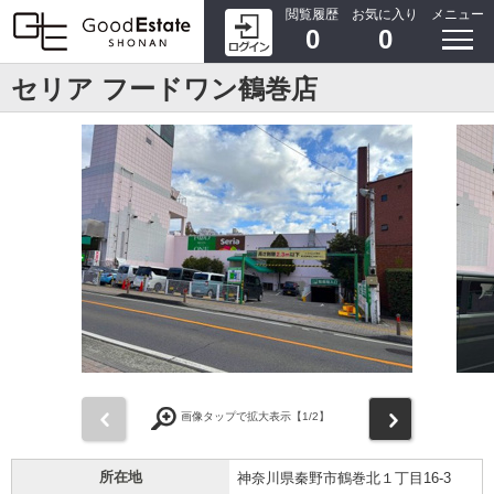
閲覧履歴
お気に入り
メニュー
0
0
セリア フードワン鶴巻店
前
次
画像タップで拡大表示【
1
/2】
所在地
神奈川県秦野市鶴巻北１丁目16-3