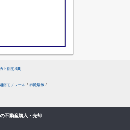
柄上郡開成町
湘南モノレール
/
御殿場線
/
の不動産購入・売却