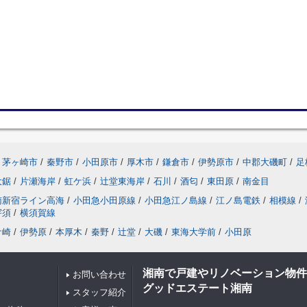
茅ヶ崎市
/
秦野市
/
小田原市
/
厚木市
/
鎌倉市
/
伊勢原市
/
中郡大磯町
/
足
大鋸
/
片瀬海岸
/
虹ケ浜
/
辻堂東海岸
/
石川
/
酒匂
/
東田原
/
南金目
南新宿ライン高海
/
小田急小田原線
/
小田急江ノ島線
/
江ノ島電鉄
/
相模線
/
宇須
/
横須賀線
ケ崎
/
伊勢原
/
本厚木
/
秦野
/
辻堂
/
大磯
/
東海大学前
/
小田原
湘南で戸建やリノベーション物件
お問い合わせ
グッドエステート湘南
スタッフ紹介