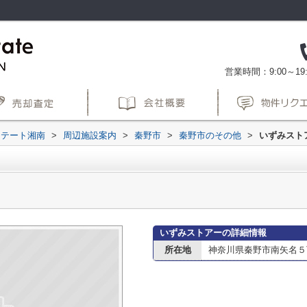
営業時間：9:00～19:
ステート湘南
>
周辺施設案内
>
秦野市
>
秦野市のその他
>
いずみスト
いずみストアーの詳細情報
所在地
神奈川県秦野市南矢名５丁