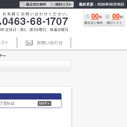
最終更新：2026年08月08日
00
00
件
件
最近見た物件
検討リスト
00
定休日：第1、第3火曜日、毎週水曜日
アー
目5-12
MAP
▼