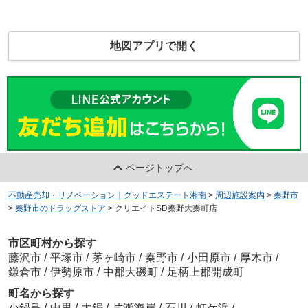
地図アプリで開く
ページトップへ
不動産売却・リノベーション｜グッドエステート湘南
>
周辺施設案内
>
秦野市
>
秦野市のドラッグストア
>
クリエイトSD秦野大秦町店
市区町村から探す
藤沢市
/
平塚市
/
茅ヶ崎市
/
秦野市
/
小田原市
/
厚木市
/
鎌倉市
/
伊勢原市
/
中郡大磯町
/
足柄上郡開成町
町名から探す
小鍋島
/
中里
/
大鋸
/
片瀬海岸
/
石川
/
虹ケ浜
/