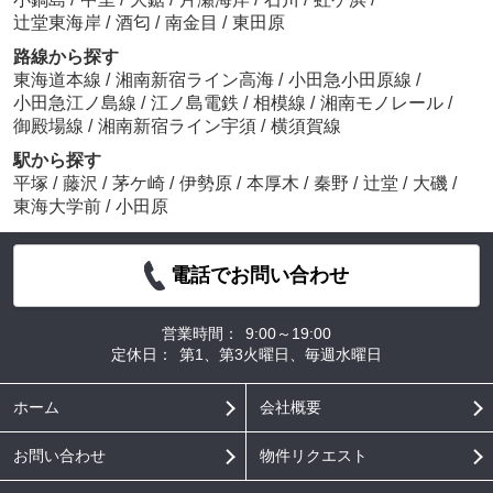
辻堂東海岸
/
酒匂
/
南金目
/
東田原
路線から探す
東海道本線
/
湘南新宿ライン高海
/
小田急小田原線
/
小田急江ノ島線
/
江ノ島電鉄
/
相模線
/
湘南モノレール
/
御殿場線
/
湘南新宿ライン宇須
/
横須賀線
駅から探す
平塚
/
藤沢
/
茅ケ崎
/
伊勢原
/
本厚木
/
秦野
/
辻堂
/
大磯
/
東海大学前
/
小田原
電話でお問い合わせ
営業時間：
9:00～19:00
定休日：
第1、第3火曜日、毎週水曜日
ホーム
会社概要
お問い合わせ
物件リクエスト