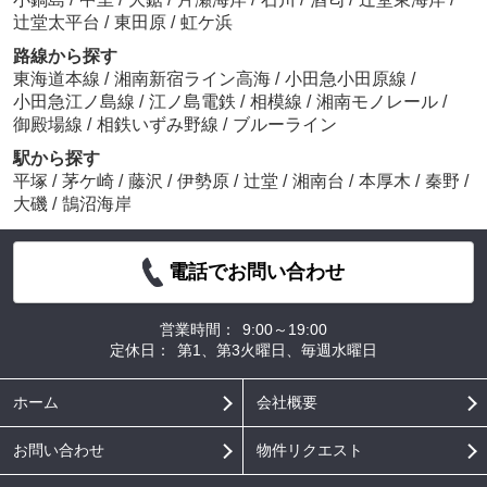
辻堂太平台
/
東田原
/
虹ケ浜
路線から探す
東海道本線
/
湘南新宿ライン高海
/
小田急小田原線
/
小田急江ノ島線
/
江ノ島電鉄
/
相模線
/
湘南モノレール
/
御殿場線
/
相鉄いずみ野線
/
ブルーライン
駅から探す
平塚
/
茅ケ崎
/
藤沢
/
伊勢原
/
辻堂
/
湘南台
/
本厚木
/
秦野
/
大磯
/
鵠沼海岸
電話でお問い合わせ
営業時間：
9:00～19:00
定休日：
第1、第3火曜日、毎週水曜日
ホーム
会社概要
お問い合わせ
物件リクエスト