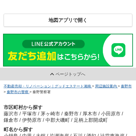
地図アプリで開く
ページトップへ
不動産売却・リノベーション｜グッドエステート湘南
>
周辺施設案内
>
秦野市
>
秦野市の警察
>
秦野警察署
市区町村から探す
藤沢市
/
平塚市
/
茅ヶ崎市
/
秦野市
/
厚木市
/
小田原市
/
鎌倉市
/
伊勢原市
/
中郡大磯町
/
足柄上郡開成町
町名から探す
小鍋島
/
中里
/
大鋸
/
片瀬海岸
/
石川
/
酒匂
/
辻堂東海岸
/