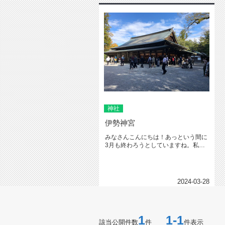
神社
伊勢神宮
みなさんこんにちは！あっという間に
3月も終わろうとしていますね。私的
には一日も早く寒さが和らいで欲し...
2024-03-28
1
1-1
該当公開件数
件
件表示