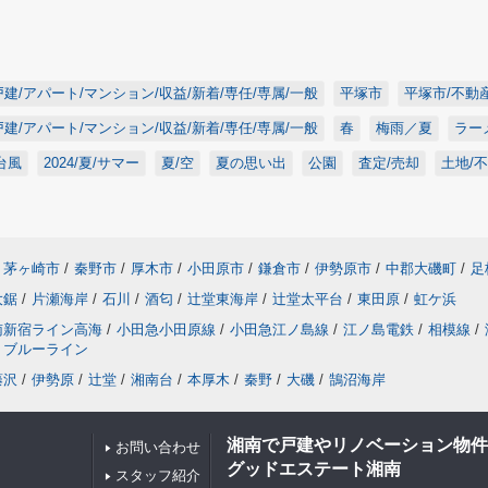
戸建/アパート/マンション/収益/新着/専任/専属/一般
平塚市
平塚市/不動産
戸建/アパート/マンション/収益/新着/専任/専属/一般
春
梅雨／夏
ラー
台風
2024/夏/サマー
夏/空
夏の思い出
公園
査定/売却
土地/
茅ヶ崎市
/
秦野市
/
厚木市
/
小田原市
/
鎌倉市
/
伊勢原市
/
中郡大磯町
/
足
大鋸
/
片瀬海岸
/
石川
/
酒匂
/
辻堂東海岸
/
辻堂太平台
/
東田原
/
虹ケ浜
南新宿ライン高海
/
小田急小田原線
/
小田急江ノ島線
/
江ノ島電鉄
/
相模線
/
ブルーライン
藤沢
/
伊勢原
/
辻堂
/
湘南台
/
本厚木
/
秦野
/
大磯
/
鵠沼海岸
湘南で戸建やリノベーション物件
お問い合わせ
グッドエステート湘南
スタッフ紹介