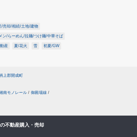
/売却/相続/土地/建物
メン/らーめん/拉麺/つけ麺/中華そば
不動産
夏/花火
雪
初夏/GW
柄上郡開成町
湘南モノレール
/
御殿場線
/
の不動産購入・売却