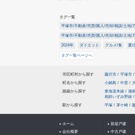
タグ一覧
平塚市/不動産/売買/購入/売却/相談/土地/
平塚市/不動産/売買/購入/売却/相談/土地/
2024年
ダイエット
グルメ/食
夏/
タグ一覧ページへ
市区町村から探す
藤沢市
/
平塚市
/
町名から探す
小鍋島
/
中里
/
路線から探す
東海道本線
/
湘
相鉄いずみ野線
/
駅から探す
平塚
/
茅ケ崎
/
ホーム
新築戸建
会社概要
中古戸建