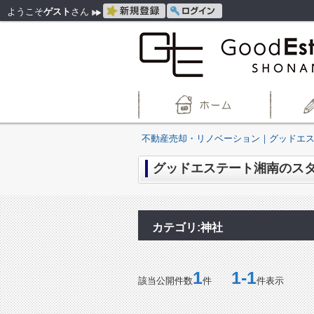
ようこそ
ゲスト
さん
不動産売却・リノベーション｜グッドエ
グッドエステート湘南のスタッ
カテゴリ:神社
1
1-1
該当公開件数
件
件表示