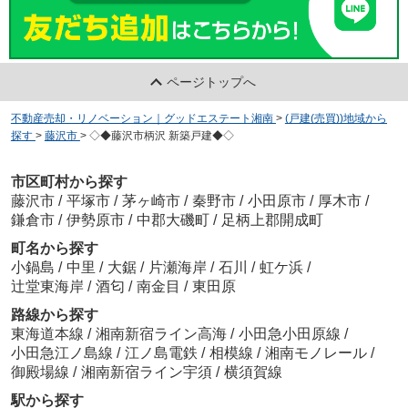
ページトップへ
不動産売却・リノベーション｜グッドエステート湘南
>
(戸建(売買))地域から
探す
>
藤沢市
>
◇◆藤沢市柄沢 新築戸建◆◇
市区町村から探す
藤沢市
/
平塚市
/
茅ヶ崎市
/
秦野市
/
小田原市
/
厚木市
/
鎌倉市
/
伊勢原市
/
中郡大磯町
/
足柄上郡開成町
町名から探す
小鍋島
/
中里
/
大鋸
/
片瀬海岸
/
石川
/
虹ケ浜
/
辻堂東海岸
/
酒匂
/
南金目
/
東田原
路線から探す
東海道本線
/
湘南新宿ライン高海
/
小田急小田原線
/
小田急江ノ島線
/
江ノ島電鉄
/
相模線
/
湘南モノレール
/
御殿場線
/
湘南新宿ライン宇須
/
横須賀線
駅から探す