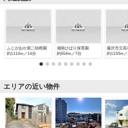
ふじがおか第二幼稚園
湘南ひばり保育園
藤沢市立高
約1114m／14分
約554m／7分
約1133m／
エリアの近い物件