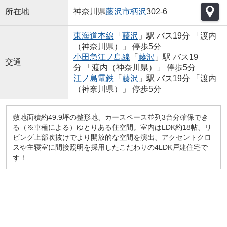
所在地
神奈川県
藤沢市
柄沢
302-6
東海道本線
「
藤沢
」駅 バス19分 「渡内
（神奈川県）」 停歩5分
小田急江ノ島線
「
藤沢
」駅 バス19
交通
分 「渡内（神奈川県）」 停歩5分
江ノ島電鉄
「
藤沢
」駅 バス19分 「渡内
（神奈川県）」 停歩5分
敷地面積約49.9坪の整形地、カースペース並列3台分確保でき
る（※車種による）ゆとりある住空間。室内はLDK約18帖、リ
ビング上部吹抜けでより開放的な空間を演出、アクセントクロ
スや主寝室に間接照明を採用したこだわりの4LDK戸建住宅で
す！