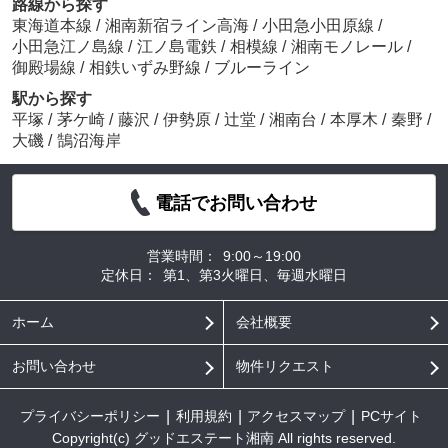
路線から探す
東海道本線
/
湘南新宿ライン高海
/
小田急小田原線
/
小田急江ノ島線
/
江ノ島電鉄
/
相模線
/
湘南モノレール
/
御殿場線
/
相鉄いずみ野線
/
ブルーライン
駅から探す
平塚
/
茅ケ崎
/
藤沢
/
伊勢原
/
辻堂
/
湘南台
/
本厚木
/
秦野
/
大磯
/
鵠沼海岸
電話でお問い合わせ
営業時間：
9:00～19:00
定休日：
第1、第3火曜日、毎週水曜日
ホーム
会社概要
お問い合わせ
物件リクエスト
プライバシーポリシー
利用規約
アクセスマップ
PCサイト
Copyright(c) グッドエステート湘南 All rights reserved.