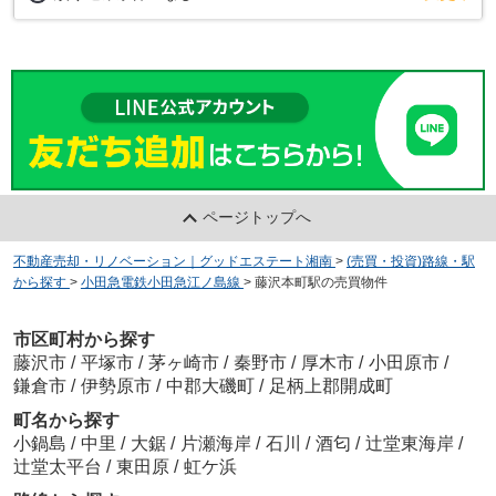
ページトップへ
不動産売却・リノベーション｜グッドエステート湘南
>
(売買・投資)路線・駅
から探す
>
小田急電鉄小田急江ノ島線
>
藤沢本町駅の売買物件
市区町村から探す
藤沢市
/
平塚市
/
茅ヶ崎市
/
秦野市
/
厚木市
/
小田原市
/
鎌倉市
/
伊勢原市
/
中郡大磯町
/
足柄上郡開成町
町名から探す
小鍋島
/
中里
/
大鋸
/
片瀬海岸
/
石川
/
酒匂
/
辻堂東海岸
/
辻堂太平台
/
東田原
/
虹ケ浜