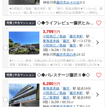
神奈川県
藤沢市
みその台
3-2
■小田急江ノ島線『藤沢本町』駅・『善行』駅徒歩圏内 ■ワンちゃん、猫
ちゃんと一緒に暮らせるマンション ■雨の日のお洗濯物干しに便利な浴
室乾燥機付き ■家事の時間が短縮できる食器洗...
◇◆ライフレビュー藤沢ヒルズ◆◇
売買 | 中古マンション
3,799
万
円
小田急江ノ島線
「
藤沢本町
」駅 徒歩11分
東海道本線
「
藤沢
」駅 バス17分 「白旗神社前」 停歩8分
小田急江ノ島線
「
藤沢
」駅 バス17分 「白旗神社前」 停歩8分
3階 / 3LDK / 76.91㎡
神奈川県
藤沢市
花の木
14-12
■マンション東側～北側は緑が広がる住空間 ■陽当たりの良い南向きのお
部屋！前面棟なしで開放感あり ■LDK広々16.5帖！収納豊富な3LDK ■ワ
ンちゃん、猫ちゃんと一緒に暮らせるマンショ...
◇◆パレステージ藤沢Ⅱ◆◇
売買 | 中古マンション
6,280
万
円
東海道本線
「
藤沢
」駅 徒歩14分
小田急江ノ島線
「
藤沢本町
」駅 徒歩11分
江ノ島電鉄
「
藤沢
」駅 徒歩18分
6階 / 3LDK / 60.01㎡
神奈川県
藤沢市
藤沢
１丁目1-13