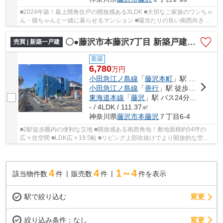
■2024年築！最上階角住戸の開放感ある3LDK ■大切なご家族のワンちゃ
ん・猫ちゃんと一緒に暮らせるマンション ■陽当たりの良い南西向きの
お部屋 ■全居室収納、WIC、玄関収納など充実の...
〇●藤沢市本藤沢7丁目 新築戸建●〇
売買 | 新築一戸建
新築
6,780
万
円
小田急江ノ島線
「
藤沢本町
」駅 徒歩14分
小田急江ノ島線
「
善行
」駅 徒歩19分
東海道本線
「
藤沢
」駅 バス24分 「善行（バス）」 停歩2分
- / 4LDK / 111.37㎡
神奈川県
藤沢市
本藤沢
７丁目6-4
■2駅徒歩圏内の便利な立地 ■開放感ある南西角地！敷地面積約54坪の
広々住空間 ■LDK広々19.5帖 ■リビング上部吹抜けでより開放的な空間
を演出 ■空間をより開放的に感じさせるフルオープ...
4
4
1～4
該当物件数
件
販売数
件
件を表示
駅で絞り込む
変更
変更
絞り込み条件：
なし