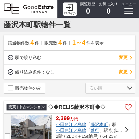
閲覧履歴
お気に入り
メニュー
0
0
藤沢本町駅物件一覧
4
4
1～4
該当物件数
件
販売数
件
件を表示
駅で絞り込む
変更
変更
絞り込み条件：
なし
販売物件のみ
◇◆RELIS藤沢本町◆◇
売買 | 中古マンション
2,399
万
円
小田急江ノ島線
「
藤沢本町
」駅 徒歩11分
小田急江ノ島線
「
善行
」駅 徒歩14分
2階 / 2LDK＋1S(納戸) / 64.23㎡