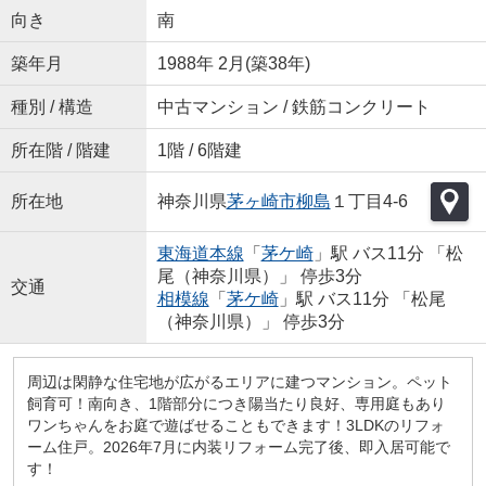
向き
南
築年月
1988年 2月(築38年)
種別 / 構造
中古マンション / 鉄筋コンクリート
所在階 / 階建
1階 / 6階建
所在地
神奈川県
茅ヶ崎市
柳島
１丁目4-6
東海道本線
「
茅ケ崎
」駅 バス11分 「松
尾（神奈川県）」 停歩3分
交通
相模線
「
茅ケ崎
」駅 バス11分 「松尾
（神奈川県）」 停歩3分
周辺は閑静な住宅地が広がるエリアに建つマンション。ペット
飼育可！南向き、1階部分につき陽当たり良好、専用庭もあり
ワンちゃんをお庭で遊ばせることもできます！3LDKのリフォ
ーム住戸。2026年7月に内装リフォーム完了後、即入居可能で
す！