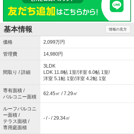
基本情報
情報の見方
価格
2,099万円
管理費
14,980円
3LDK
間取り / 詳細
LDK 11.8帖 1室
/
洋室 6.0帖 1室
/
洋室 5.1帖 1室
/
洋室 4.2帖 1室
専有面積 /
62.45㎡ / 7.29㎡
バルコニー面積
ルーフバルコニ
ー面積 /
- / - / 29.34㎡
テラス面積 /
専用庭面積