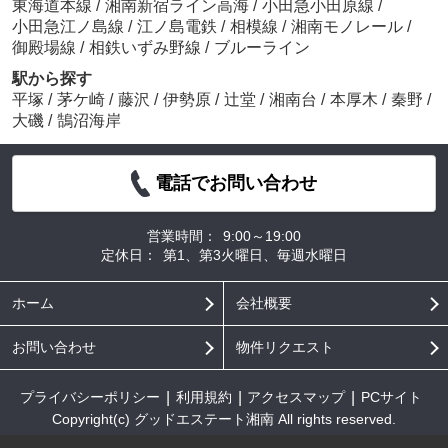
東海道本線
/
湘南新宿ライン高海
/
小田急小田原線
/
小田急江ノ島線
/
江ノ島電鉄
/
相模線
/
湘南モノレール
/
御殿場線
/
相鉄いずみ野線
/
ブルーライン
駅から探す
平塚
/
茅ケ崎
/
藤沢
/
伊勢原
/
辻堂
/
湘南台
/
本厚木
/
秦野
/
大磯
/
鵠沼海岸
電話でお問い合わせ
営業時間：
9:00～19:00
定休日：
第1、第3火曜日、毎週水曜日
ホーム
会社概要
お問い合わせ
物件リクエスト
プライバシーポリシー
利用規約
アクセスマップ
PCサイト
Copyright(c) グッドエステート湘南 All rights reserved.