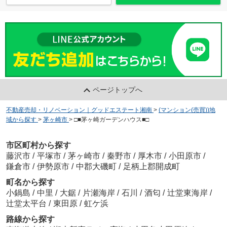
ページトップへ
不動産売却・リノベーション｜グッドエステート湘南
>
(マンション(売買))地
域から探す
>
茅ヶ崎市
>
□■茅ヶ崎ガーデンハウス■□
市区町村から探す
藤沢市
/
平塚市
/
茅ヶ崎市
/
秦野市
/
厚木市
/
小田原市
/
鎌倉市
/
伊勢原市
/
中郡大磯町
/
足柄上郡開成町
町名から探す
小鍋島
/
中里
/
大鋸
/
片瀬海岸
/
石川
/
酒匂
/
辻堂東海岸
/
辻堂太平台
/
東田原
/
虹ケ浜
路線から探す