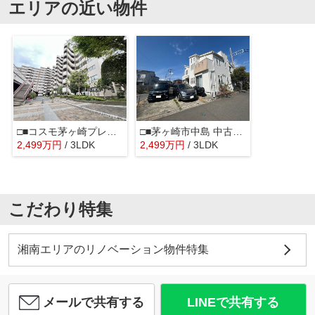
エリアの近い物件
□■コスモ茅ヶ崎プレシオ■□
□■茅ヶ崎市中島 中古戸建■□
2,499
万
円
/ 3LDK
2,499
万
円
/ 3LDK
こだわり特集
湘南エリアのリノベーション物件特集
メールで共有する
LINEで共有する