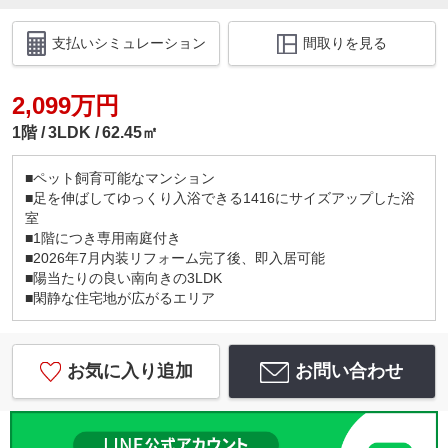
支払いシミュレーション
間取りを見る
2,099万円
1階
3LDK
62.45㎡
■ペット飼育可能なマンション
■足を伸ばしてゆっくり入浴できる1416にサイズアップした浴
室
■1階につき専用南庭付き
■2026年7月内装リフォーム完了後、即入居可能
■陽当たりの良い南向きの3LDK
■閑静な住宅地が広がるエリア
お気に入り追加
お問い合わせ