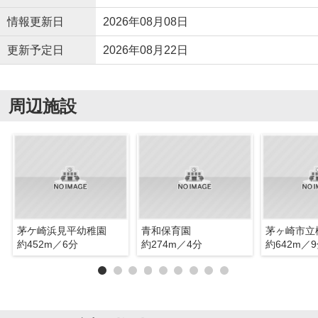
情報更新日
2026年08月08日
更新予定日
2026年08月22日
周辺施設
茅ケ崎浜見平幼稚園
青和保育園
茅ヶ崎市立
約452m／6分
約274m／4分
約642m／