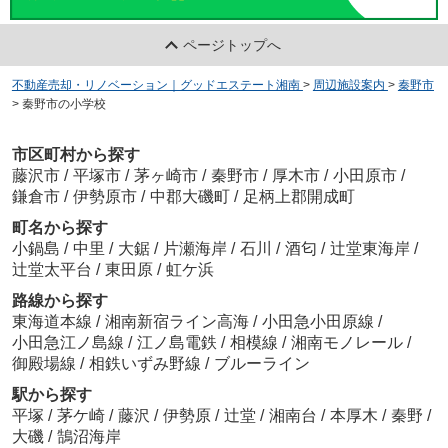
ページトップへ
不動産売却・リノベーション｜グッドエステート湘南
>
周辺施設案内
>
秦野市
>
秦野市の小学校
市区町村から探す
藤沢市
/
平塚市
/
茅ヶ崎市
/
秦野市
/
厚木市
/
小田原市
/
鎌倉市
/
伊勢原市
/
中郡大磯町
/
足柄上郡開成町
町名から探す
小鍋島
/
中里
/
大鋸
/
片瀬海岸
/
石川
/
酒匂
/
辻堂東海岸
/
辻堂太平台
/
東田原
/
虹ケ浜
路線から探す
東海道本線
/
湘南新宿ライン高海
/
小田急小田原線
/
小田急江ノ島線
/
江ノ島電鉄
/
相模線
/
湘南モノレール
/
御殿場線
/
相鉄いずみ野線
/
ブルーライン
駅から探す
平塚
/
茅ケ崎
/
藤沢
/
伊勢原
/
辻堂
/
湘南台
/
本厚木
/
秦野
/
大磯
/
鵠沼海岸