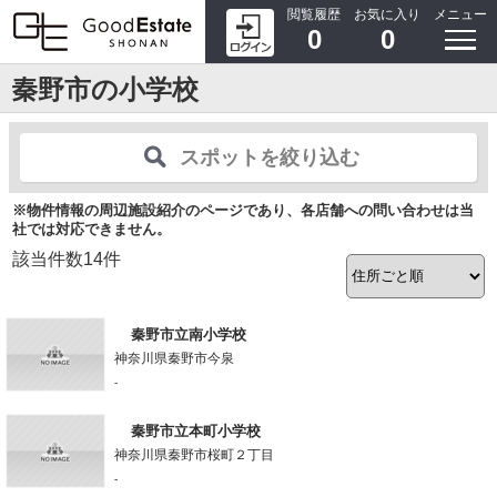
閲覧履歴
お気に入り
メニュー
0
0
秦野市の小学校
スポットを絞り込む
※物件情報の周辺施設紹介のページであり、各店舗への問い合わせは当
社では対応できません。
該当件数
14
件
秦野市立南小学校
神奈川県秦野市今泉
-
秦野市立本町小学校
神奈川県秦野市桜町２丁目
-