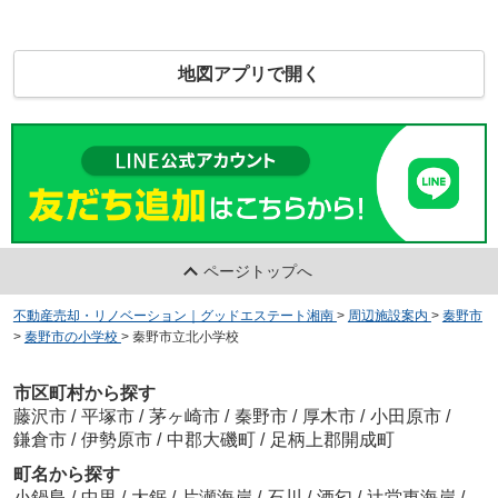
地図アプリで開く
ページトップへ
不動産売却・リノベーション｜グッドエステート湘南
>
周辺施設案内
>
秦野市
>
秦野市の小学校
>
秦野市立北小学校
市区町村から探す
藤沢市
/
平塚市
/
茅ヶ崎市
/
秦野市
/
厚木市
/
小田原市
/
鎌倉市
/
伊勢原市
/
中郡大磯町
/
足柄上郡開成町
町名から探す
小鍋島
/
中里
/
大鋸
/
片瀬海岸
/
石川
/
酒匂
/
辻堂東海岸
/