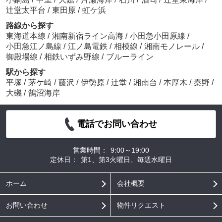
辻堂太平台
/
東田原
/
虹ケ浜
路線から探す
東海道本線
/
湘南新宿ライン高海
/
小田急小田原線
/
小田急江ノ島線
/
江ノ島電鉄
/
相模線
/
湘南モノレール
/
御殿場線
/
相鉄いずみ野線
/
ブルーライン
駅から探す
平塚
/
茅ケ崎
/
藤沢
/
伊勢原
/
辻堂
/
湘南台
/
本厚木
/
秦野
/
大磯
/
鵠沼海岸
電話でお問い合わせ
営業時間：
9:00～19:00
定休日：
第1、第3火曜日、毎週水曜日
ホーム
会社概要
お問い合わせ
物件リクエスト