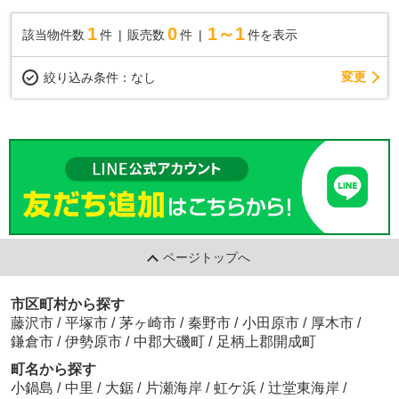
1
0
1～1
該当物件数
件
販売数
件
件を表示
変更
絞り込み条件：
なし
ページトップへ
市区町村から探す
藤沢市
/
平塚市
/
茅ヶ崎市
/
秦野市
/
小田原市
/
厚木市
/
鎌倉市
/
伊勢原市
/
中郡大磯町
/
足柄上郡開成町
町名から探す
小鍋島
/
中里
/
大鋸
/
片瀬海岸
/
虹ケ浜
/
辻堂東海岸
/