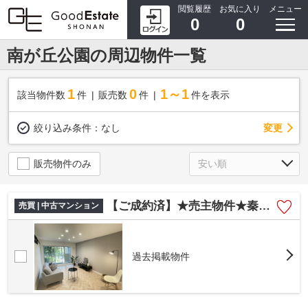
閲覧履歴
お気に入り
メニュー
0
0
南が丘公園の周辺物件一覧
1
0
1～1
該当物件数
件
販売数
件
件を表示
変更
絞り込み条件：
なし
販売物件のみ
【ご成約済】★売主物件★秦野市南が丘リノベーションマンション
売買 | 中古マンション
過去掲載物件