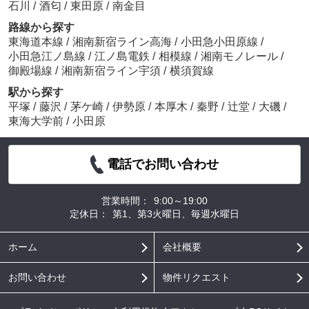
石川
/
酒匂
/
東田原
/
南金目
路線から探す
東海道本線
/
湘南新宿ライン高海
/
小田急小田原線
/
小田急江ノ島線
/
江ノ島電鉄
/
相模線
/
湘南モノレール
/
御殿場線
/
湘南新宿ライン宇須
/
横須賀線
駅から探す
平塚
/
藤沢
/
茅ケ崎
/
伊勢原
/
本厚木
/
秦野
/
辻堂
/
大磯
/
東海大学前
/
小田原
電話でお問い合わせ
営業時間：
9:00～19:00
定休日：
第1、第3火曜日、毎週水曜日
ホーム
会社概要
お問い合わせ
物件リクエスト