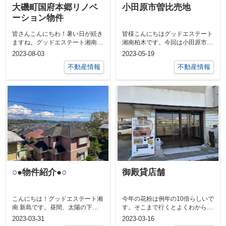
大磯町国府本郷リノベ
小田原市曽比売地
ーション物件
皆さんこんにちわ！暑い日が続き
皆様こんにちはグッドエステート
ますね。グッドエステート湘南柏
湘南柏木です。今回は小田原市曽
木です。早くも8月に突入です。
比の不動産情報です！今まで売主
2023-08-03
2023-05-19
暑い暑いと...
様は畑とし...
不動産情報
不動産情報
○●物件紹介●○
御殿貸店舗
こんにちは！グッドエステート湘
今年の花粉は例年の10倍らしいで
南 新島です。昼間、太陽の下で
す。そこまで行くとよくわからな
は半袖でも過ごせる快適な季節に
いですが、確かに今年は花粉がす
2023-03-31
2023-03-16
なってきま...
ごい気が...