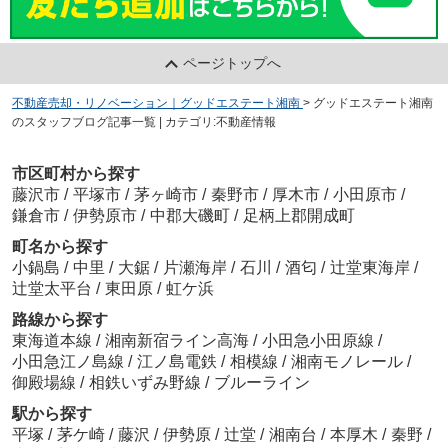
ページトップへ
不動産売却・リノベーション｜グッドエステート湘南
>
グッドエステート湘南
のスタッフブログ記事一覧 | カテゴリ:不動産情報
市区町村から探す
藤沢市
/
平塚市
/
茅ヶ崎市
/
秦野市
/
厚木市
/
小田原市
/
鎌倉市
/
伊勢原市
/
中郡大磯町
/
足柄上郡開成町
町名から探す
小鍋島
/
中里
/
大鋸
/
片瀬海岸
/
石川
/
酒匂
/
辻堂東海岸
/
辻堂太平台
/
東田原
/
虹ケ浜
路線から探す
東海道本線
/
湘南新宿ライン高海
/
小田急小田原線
/
小田急江ノ島線
/
江ノ島電鉄
/
相模線
/
湘南モノレール
/
御殿場線
/
相鉄いずみ野線
/
ブルーライン
駅から探す
平塚
/
茅ケ崎
/
藤沢
/
伊勢原
/
辻堂
/
湘南台
/
本厚木
/
秦野
/