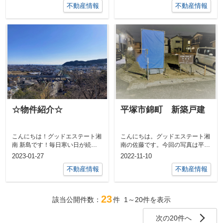
不動産情報
不動産情報
☆物件紹介☆
平塚市錦町 新築戸建
こんにちは！グッドエステート湘
こんにちは。グッドエステート湘
南 新島です！毎日寒い日が続き
南の佐藤です。今回の写真は平塚
ますね。寒い時期の空は澄んでい
市錦町で新築戸建の販売にあた
2023-01-27
2022-11-10
て、とても...
り、看板設置...
不動産情報
不動産情報
23
該当公開件数：
件
1～20
件を表示
次の20件へ