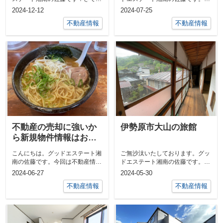
師走という事で憂鬱になってくる
日は新規不動産情報のご連絡で
2024-12-12
2024-07-25
のが大掃除...
す！今回は中...
不動産情報
不動産情報
不動産の売却に強いか
伊勢原市大山の旅館
ら新規物件情報はお任
せください。
こんにちは。グッドエステート湘
ご無沙汰いたしております。グッ
南の佐藤です。今回は不動産情報
ドエステート湘南の佐藤です。今
を掲載いたします。5月6月にて御
回は物件情報となります。新しく
2024-06-27
2024-05-30
預りさせ...
弊社にてお...
不動産情報
不動産情報