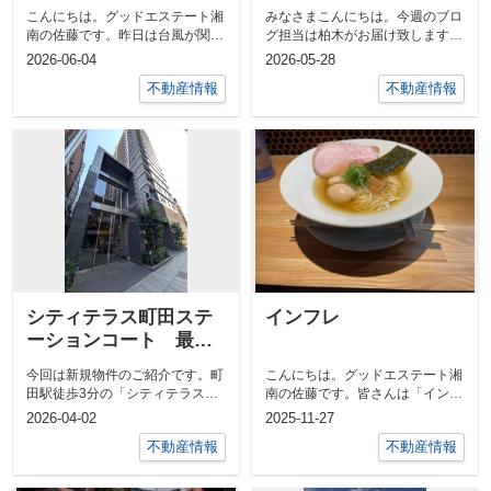
こんにちは。グッドエステート湘
みなさまこんにちは。今週のブロ
南の佐藤です。昨日は台風が関東
グ担当は柏木がお届け致します。
を横断しました。皆様のご自宅付
今回はタイトルにも書きました給
2026-06-04
2026-05-28
近は大丈夫...
湯器盗難の...
不動産情報
不動産情報
シティテラス町田ステ
インフレ
ーションコート 最上
階
今回は新規物件のご紹介です。町
こんにちは。グッドエステート湘
田駅徒歩3分の「シティテラス町
南の佐藤です。皆さんは「インフ
田ステーションコート」の物件を
レ」感じていますか？おそらくほ
2026-04-02
2025-11-27
ご紹介させ...
とんどの方...
不動産情報
不動産情報