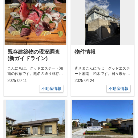
既存建築物の現況調査
物件情報
(新ガイドライン)
こんにちは。グッドエステート湘
皆さまこんにちは！グッドエステ
南の佐藤です。題名の通り既存建
ート湘南 柏木です。日々暖かさ
築物の現況調査についてです。
がまして春を感じる季節が到来し
2025-09-11
2025-04-24
2025年4...
ましたね。...
不動産情報
不動産情報