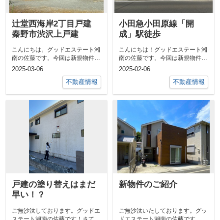
辻堂西海岸2丁目戸建
小田急小田原線「開
秦野市渋沢上戸建
成」駅徒歩
こんにちは。グッドエステート湘
こんにちは！グッドエステート湘
南の佐藤です。今回は新規物件の
南の佐藤です。今回は新規物件の
情報となります。①秦野市渋沢上
ご紹介です。■小田急小田原線
2025-03-06
2025-02-06
2丁目戸建...
「開成」駅徒...
不動産情報
不動産情報
戸建の塗り替えはまだ
新物件のご紹介
早い！？
ご無沙汰しております。グッドエ
ご無沙汰いたしております。グッ
ステート湘南の佐藤です！さて、
ドエステート湘南の佐藤です。本