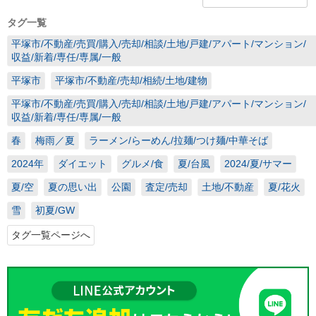
タグ一覧
平塚市/不動産/売買/購入/売却/相談/土地/戸建/アパート/マンション/
収益/新着/専任/専属/一般
平塚市
平塚市/不動産/売却/相続/土地/建物
平塚市/不動産/売買/購入/売却/相談/土地/戸建/アパート/マンション/
収益/新着/専任/専属/一般
春
梅雨／夏
ラーメン/らーめん/拉麺/つけ麺/中華そば
2024年
ダイエット
グルメ/食
夏/台風
2024/夏/サマー
夏/空
夏の思い出
公園
査定/売却
土地/不動産
夏/花火
雪
初夏/GW
タグ一覧ページへ