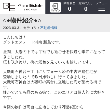
閲覧履歴
お気に入り
メニュー
0
0
○●物件紹介●○
2023-03-31
カテゴリ：
不動産情報
こんにちは！
グッドエステート湘南 新島です。
昼間、太陽の下では半袖でも過ごせる快適な季節になって
きましたね。
桜も咲き誇り、街の景色を見ていても愉しいです。
大磯町石神台三丁目にリフォーム済の中古戸建住宅が
登場しましたので昨日撮影しに行ってきました。
大磯町石神台は大磯町の高台に立地した海が望める街で
す。
静かでとても品のある街で、このエリアは個人的に大好き
です。
今回の物件は高台に立地しており2階洋室から