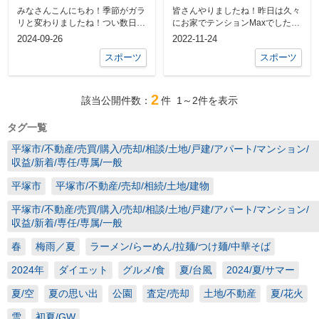
みなさんこんにちわ！季節がガラ
皆さんやりましたね！昨日は久々
リと変わりましたね！つい数日前
にお家でテンションMaxでした！
までの35度前後の気温が嘘のよう
グッドエステート湘南柏木です。
2024-09-26
2022-11-24
に涼しく...
まさかド...
スポーツ
スポーツ
2
該当公開件数：
件
1～2
件を表示
タグ一覧
平塚市/不動産/売買/購入/売却/相談/土地/戸建/アパート/マンション/
収益/新着/専任/専属/一般
平塚市
平塚市/不動産/売却/相続/土地/建物
平塚市/不動産/売買/購入/売却/相談/土地/戸建/アパート/マンション/
収益/新着/専任/専属/一般
春
梅雨／夏
ラーメン/らーめん/拉麺/つけ麺/中華そば
2024年
ダイエット
グルメ/食
夏/台風
2024/夏/サマー
夏/空
夏の思い出
公園
査定/売却
土地/不動産
夏/花火
雪
初夏/GW