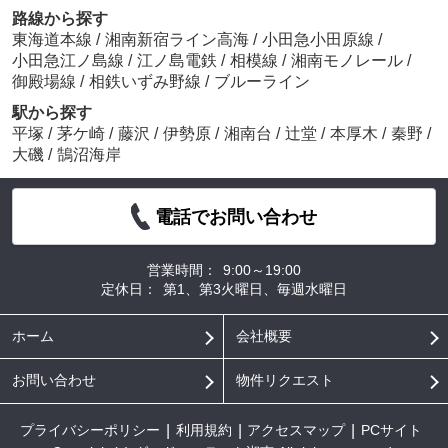
路線から探す
東海道本線
/
湘南新宿ライン高海
/
小田急小田原線
/
小田急江ノ島線
/
江ノ島電鉄
/
相模線
/
湘南モノレール
/
御殿場線
/
相鉄いずみ野線
/
ブルーライン
駅から探す
平塚
/
茅ケ崎
/
藤沢
/
伊勢原
/
湘南台
/
辻堂
/
本厚木
/
秦野
/
大磯
/
鵠沼海岸
電話でお問い合わせ
営業時間：
9:00～19:00
定休日：
第1、第3火曜日、毎週水曜日
ホーム
会社概要
お問い合わせ
物件リクエスト
プライバシーポリシー
利用規約
アクセスマップ
PCサイト