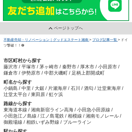
ページトップへ
不動産売却・リノベーション｜グッドエステート湘南
>
ブログ記事一覧
>
ドイ
ツ撃破！！⚽
市区町村から探す
藤沢市
/
平塚市
/
茅ヶ崎市
/
秦野市
/
厚木市
/
小田原市
/
鎌倉市
/
伊勢原市
/
中郡大磯町
/
足柄上郡開成町
町名から探す
小鍋島
/
中里
/
大鋸
/
片瀬海岸
/
石川
/
酒匂
/
辻堂東海岸
/
辻堂太平台
/
東田原
/
虹ケ浜
路線から探す
東海道本線
/
湘南新宿ライン高海
/
小田急小田原線
/
小田急江ノ島線
/
江ノ島電鉄
/
相模線
/
湘南モノレール
/
御殿場線
/
相鉄いずみ野線
/
ブルーライン
駅から探す