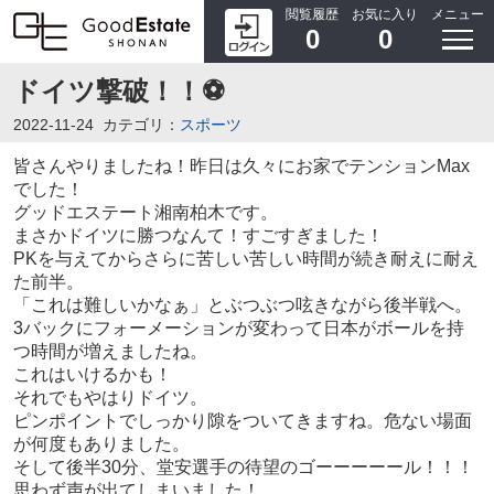
閲覧履歴
お気に入り
メニュー
0
0
ドイツ撃破！！⚽
2022-11-24
カテゴリ：
スポーツ
皆さんやりましたね！昨日は久々にお家でテンションMax
でした！
グッドエステート湘南柏木です。
まさかドイツに勝つなんて！すごすぎました！
PKを与えてからさらに苦しい苦しい時間が続き耐えに耐え
た前半。
「これは難しいかなぁ」とぶつぶつ呟きながら後半戦へ。
3バックにフォーメーションが変わって日本がボールを持
つ時間が増えましたね。
これはいけるかも！
それでもやはりドイツ。
ピンポイントでしっかり隙をついてきますね。危ない場面
が何度もありました。
そして後半30分、堂安選手の待望のゴーーーーール！！！
思わず声が出てしまいました！