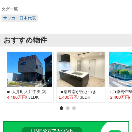
タグ一覧
サッカー日本代表
おすすめ物件
■□大井町大井中央 築後未入居戸建■□
□■秦野南が丘さつき東住宅2217号棟■□
4,480万円
/ 3LDK
1,480万円
/ 3LDK
2,480万円
/