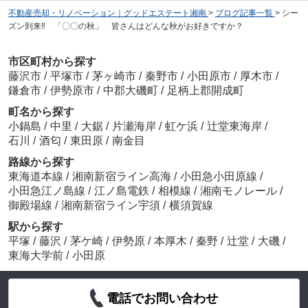
不動産売却・リノベーション｜グッドエステート湘南
>
ブログ記事一覧
>
シー
ズン到来‼ 「〇〇の秋」 皆さんはどんな秋がお好きですか？
市区町村から探す
藤沢市
/
平塚市
/
茅ヶ崎市
/
秦野市
/
小田原市
/
厚木市
/
鎌倉市
/
伊勢原市
/
中郡大磯町
/
足柄上郡開成町
町名から探す
小鍋島
/
中里
/
大鋸
/
片瀬海岸
/
虹ケ浜
/
辻堂東海岸
/
石川
/
酒匂
/
東田原
/
南金目
路線から探す
東海道本線
/
湘南新宿ライン高海
/
小田急小田原線
/
小田急江ノ島線
/
江ノ島電鉄
/
相模線
/
湘南モノレール
/
御殿場線
/
湘南新宿ライン宇須
/
横須賀線
駅から探す
平塚
/
藤沢
/
茅ケ崎
/
伊勢原
/
本厚木
/
秦野
/
辻堂
/
大磯
/
東海大学前
/
小田原
電話でお問い合わせ