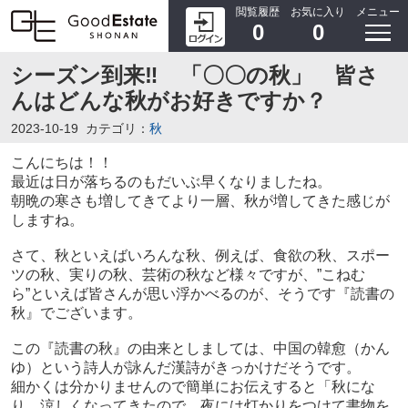
閲覧履歴
お気に入り
メニュー
0
0
シーズン到来‼ 「〇〇の秋」 皆さ
んはどんな秋がお好きですか？
2023-10-19
カテゴリ：
秋
こんにちは！！
最近は日が落ちるのもだいぶ早くなりましたね。
朝晩の寒さも増してきてより一層、秋が増してきた感じが
しますね。
さて、秋といえばいろんな秋、例えば、食欲の秋、スポー
ツの秋、実りの秋、芸術の秋など様々ですが、”こねむ
ら”といえば皆さんが思い浮かべるのが、そうです『読書の
秋』でございます。
この『読書の秋』の由来としましては、中国の韓愈（かん
ゆ）という詩人が詠んだ漢詩がきっかけだそうです。
細かくは分かりませんので簡単にお伝えすると「秋にな
り、涼しくなってきたので、夜には灯かりをつけて書物を