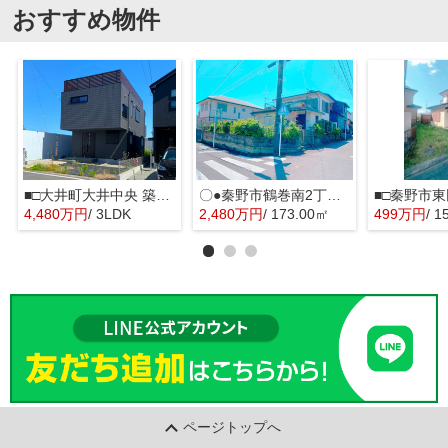
おすすめ物件
■□大井町大井中央 築後未入居戸建■□
〇●秦野市鶴巻南2丁目 売地●〇
■□秦野市東
4,480万円
/ 3LDK
2,480万円
/ 173.00㎡
499万円
/ 1
ページトップへ