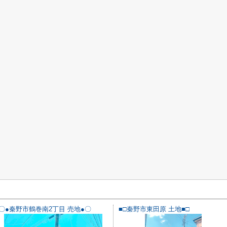
〇●秦野市鶴巻南2丁目 売地●〇
■□秦野市東田原 土地■□