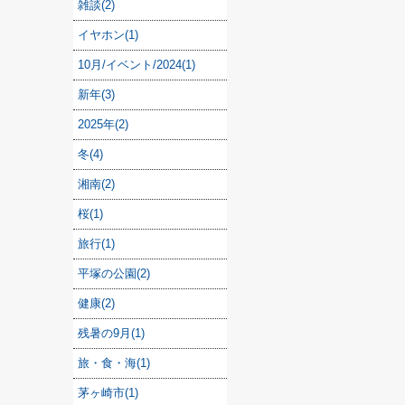
雑談(2)
イヤホン(1)
10月/イベント/2024(1)
新年(3)
2025年(2)
冬(4)
湘南(2)
桜(1)
旅行(1)
平塚の公園(2)
健康(2)
残暑の9月(1)
旅・食・海(1)
茅ヶ崎市(1)