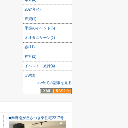
2024年(4)
投資(1)
季節のイベント(6)
オオタニサーン(1)
春(11)
神社(1)
イベント 旅行(4)
GW(3)
>>全ての記事を見る
XML
RSS2.0
□■秦野南が丘さつき東住宅2217号棟■□