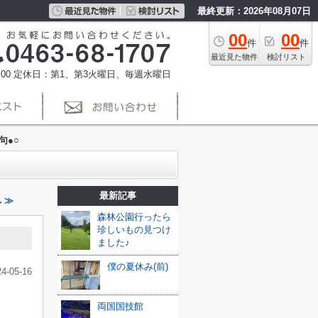
最終更新：2026年08月07日
00
00
件
件
最近見た物件
検討リスト
00
定休日：第1、第3火曜日、毎週水曜日
句●○
最新記事
 ≫
森林公園行ったら
珍しいもの見つけ
ました♪
僕の夏休み(前)
24-05-16
両国国技館