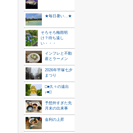
★毎日暑い…★
そろそろ梅雨明
け？待ち遠し
い・・・
インフレと不動
産とラーメン
2026年平塚七夕
まつり
□■久々の遠出
♪■□
予想外すぎた先
月末の出来事
金利の上昇