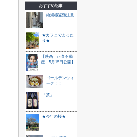
おすすめ記事
給湯器盗難注意
★カフェでまった
り★
【映画 正直不動
産 5月15日公開】
ゴールデンウィ
ーク！！
「茶」
★今年の桜★