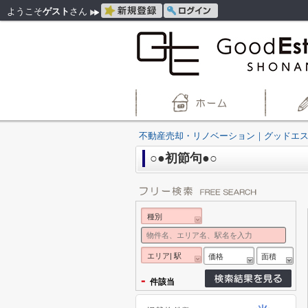
ようこそ
ゲスト
さん
不動産売却・リノベーション｜グッドエ
○●初節句●○
種別
エリア| 駅
価格
面積
-
件該当