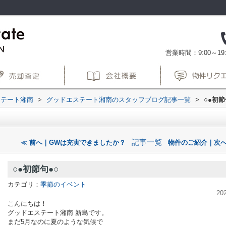
営業時間：9:00～19:
ステート湘南
>
グッドエステート湘南のスタッフブログ記事一覧
>
○●初節
記事一覧
≪ 前へ｜GWは充実できましたか？
物件のご紹介｜次へ
○●初節句●○
カテゴリ：
季節のイベント
20
こんにちは！
グッドエステート湘南 新島です。
まだ5月なのに夏のような気候で