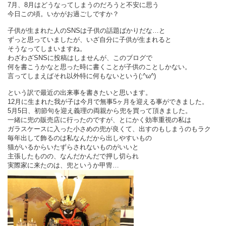
7月、8月はどうなってしまうのだろうと不安に思う
今日この頃。いかがお過ごしですか？
子供が生まれた人のSNSは子供の話題ばかりだな…と
ずっと思っていましたが、いざ自分に子供が生まれると
そうなってしまいますね。
わざわざSNSに投稿はしませんが、このブログで
何を書こうかなと思った時に書くことが子供のことしかない。
言ってしまえばそれ以外特に何もないという(;^ω^)
という訳で最近の出来事を書きたいと思います。
12月に生まれた我が子は今月で無事5ヶ月を迎える事ができました。
5月5日、初節句を迎え義理の両親から兜を買って頂きました。
一緒に兜の販売店に行ったのですが、とにかく効率重視の私は
ガラスケースに入った小さめの兜が良くて、出すのもしまうのもラク
毎年出して飾るのは私なんだから出しやすいもの
猫がいるからいたずらされないものがいいと
主張したものの、なんだかんだで押し切られ
実際家に来たのは、兜というか甲冑…