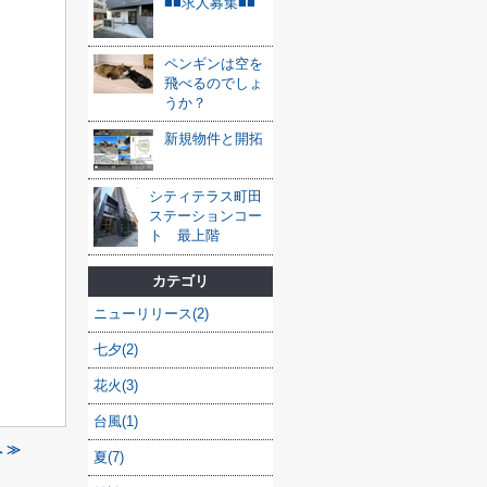
■■求人募集■■
ペンギンは空を
飛べるのでしょ
うか？
新規物件と開拓
シティテラス町田
ステーションコー
ト 最上階
カテゴリ
ニューリリース(2)
七夕(2)
花火(3)
台風(1)
 ≫
夏(7)