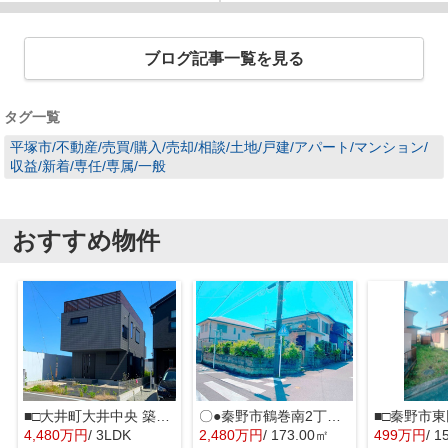
ブログ記事一覧を見る
タグ一覧
平塚市/不動産/売買/購入/売却/相談/土地/戸建/アパート/マンション/
収益/新着/専任/専属/一般
おすすめ物件
■□大井町大井中央 築後未入居戸建■□
〇●秦野市鶴巻南2丁目 売地●〇
■□秦野市東
4,480万円
/ 3LDK
2,480万円
/ 173.00㎡
499万円
/ 1