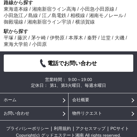
路線から探す
東海道本線
/
湘南新宿ライン高海
/
小田急小田原線
/
小田急江ノ島線
/
江ノ島電鉄
/
相模線
/
湘南モノレール
/
御殿場線
/
湘南新宿ライン宇須
/
横須賀線
駅から探す
平塚
/
藤沢
/
茅ケ崎
/
伊勢原
/
本厚木
/
秦野
/
辻堂
/
大磯
/
東海大学前
/
小田原
電話でお問い合わせ
営業時間：
9:00～19:00
定休日：
第1、第3火曜日、毎週水曜日
ホーム
会社概要
お問い合わせ
物件リクエスト
プライバシーポリシー
利用規約
アクセスマップ
PCサイト
Copyright(c) グッドエステート湘南 All rights reserved.