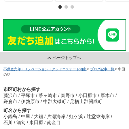
ページトップへ
不動産売却・リノベーション｜グッドエステート湘南
>
ブログ記事一覧
>
中国
の話
市区町村から探す
藤沢市
/
平塚市
/
茅ヶ崎市
/
秦野市
/
小田原市
/
厚木市
/
鎌倉市
/
伊勢原市
/
中郡大磯町
/
足柄上郡開成町
町名から探す
小鍋島
/
中里
/
大鋸
/
片瀬海岸
/
虹ケ浜
/
辻堂東海岸
/
石川
/
酒匂
/
東田原
/
南金目