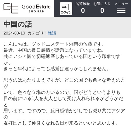
閲覧履歴
お気に入り
メニュー
0
0
中国の話
2024-09-19
カテゴリ：
雑談
こんにちは。グッドエステート湘南の佐藤です。
最近、中国の反日感情が話題になっていますね。
共にアジア圏で切磋琢磨しあっている国という印象です
が、
きっと年代によっても感覚は違うかもしれません。
思うのはあたりまえですが、どこの国でも色々な考えの方
が
いて、色々な立場の方いるので、国がどうというよりも
目の前にいる1人を友人として受け入れられるかどうかだ
と
思います。ですので、反日感情が少しでも減り共にアジア
の
友好国として仲良くなれる日が来るといいと思います。