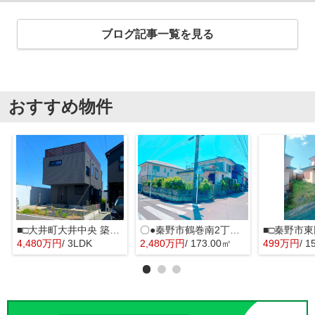
ブログ記事一覧を見る
おすすめ物件
■□大井町大井中央 築後未入居戸建■□
〇●秦野市鶴巻南2丁目 売地●〇
■□秦野市東
4,480万円
/ 3LDK
2,480万円
/ 173.00㎡
499万円
/ 1