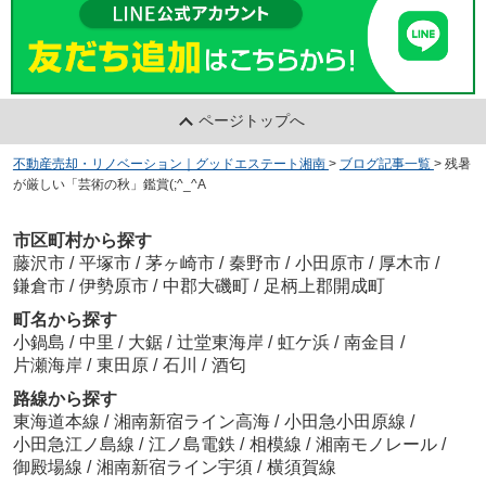
ページトップへ
不動産売却・リノベーション｜グッドエステート湘南
>
ブログ記事一覧
>
残暑
が厳しい「芸術の秋」鑑賞(;^_^A
市区町村から探す
藤沢市
/
平塚市
/
茅ヶ崎市
/
秦野市
/
小田原市
/
厚木市
/
鎌倉市
/
伊勢原市
/
中郡大磯町
/
足柄上郡開成町
町名から探す
小鍋島
/
中里
/
大鋸
/
辻堂東海岸
/
虹ケ浜
/
南金目
/
片瀬海岸
/
東田原
/
石川
/
酒匂
路線から探す
東海道本線
/
湘南新宿ライン高海
/
小田急小田原線
/
小田急江ノ島線
/
江ノ島電鉄
/
相模線
/
湘南モノレール
/
御殿場線
/
湘南新宿ライン宇須
/
横須賀線