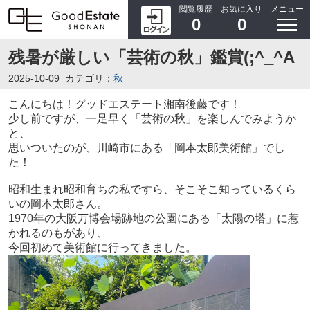
閲覧履歴
お気に入り
メニュー
0
0
残暑が厳しい「芸術の秋」鑑賞(;^_^A
2025-10-09
カテゴリ：
秋
こんにちは！グッドエステート湘南後藤です！
少し前ですが、一足早く「芸術の秋」を楽しんでみようか
と、
思いついたのが、川崎市にある「岡本太郎美術館」でし
た！
昭和生まれ昭和育ちの私ですら、そこそこ知っているくら
いの岡本太郎さん。
1970年の大阪万博会場跡地の公園にある「太陽の塔」に惹
かれるのもがあり、
今回初めて美術館に行ってきました。