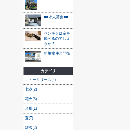
■■求人募集■■
ペンギンは空を
飛べるのでしょ
うか？
新規物件と開拓
カテゴリ
ニューリリース(2)
七夕(2)
花火(3)
台風(1)
夏(7)
雑談(2)