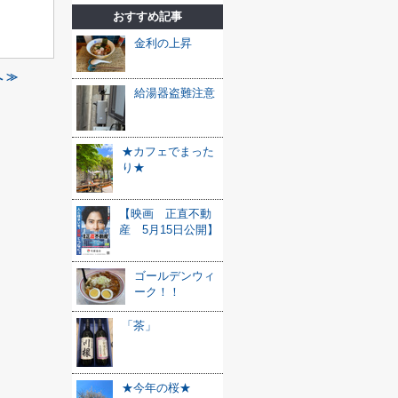
おすすめ記事
金利の上昇
 ≫
給湯器盗難注意
★カフェでまった
り★
【映画 正直不動
産 5月15日公開】
ゴールデンウィ
ーク！！
「茶」
★今年の桜★