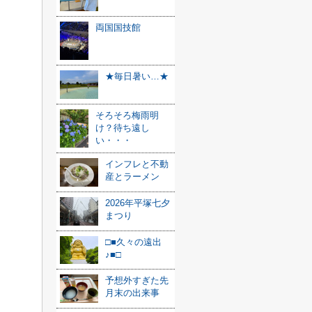
両国国技館
★毎日暑い…★
そろそろ梅雨明
け？待ち遠し
い・・・
インフレと不動
産とラーメン
2026年平塚七夕
まつり
□■久々の遠出
♪■□
予想外すぎた先
月末の出来事