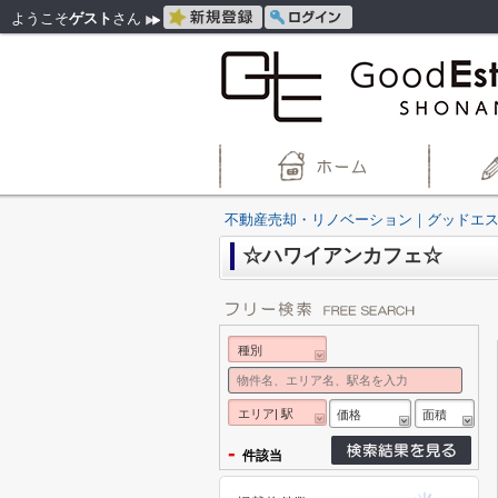
ようこそ
ゲスト
さん
不動産売却・リノベーション｜グッドエ
☆ハワイアンカフェ☆
種別
エリア| 駅
価格
面積
-
件該当