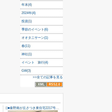
年末(4)
2024年(4)
投資(1)
季節のイベント(6)
オオタニサーン(1)
春(11)
神社(1)
イベント 旅行(4)
GW(3)
>>全ての記事を見る
XML
RSS2.0
□■秦野南が丘さつき東住宅2217号棟■□