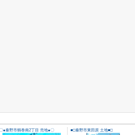
〇●秦野市鶴巻南2丁目 売地●〇
■□秦野市東田原 土地■□