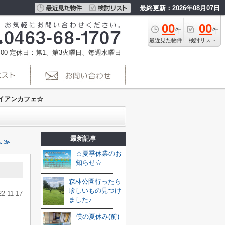
最終更新：2026年08月07日
00
00
件
件
最近見た物件
検討リスト
00
定休日：第1、第3火曜日、毎週水曜日
イアンカフェ☆
最新記事
 ≫
☆夏季休業のお
知らせ☆
森林公園行ったら
珍しいもの見つけ
22-11-17
ました♪
僕の夏休み(前)