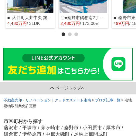
■□大井町大井中央 築後未入居戸建■□
〇●秦野市鶴巻南2丁目 売地●〇
■□秦野市東
4,480万円
/ 3LDK
2,480万円
/ 173.00㎡
499万円
/ 1
ページトップへ
不動産売却・リノベーション｜グッドエステート湘南
>
ブログ記事一覧
>
宅地
建物取引業免許更新
市区町村から探す
藤沢市
/
平塚市
/
茅ヶ崎市
/
秦野市
/
小田原市
/
厚木市
/
鎌倉市
/
伊勢原市
/
中郡大磯町
/
足柄上郡開成町