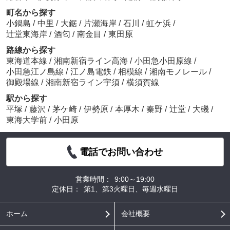
町名から探す
小鍋島
/
中里
/
大鋸
/
片瀬海岸
/
石川
/
虹ケ浜
/
辻堂東海岸
/
酒匂
/
南金目
/
東田原
路線から探す
東海道本線
/
湘南新宿ライン高海
/
小田急小田原線
/
小田急江ノ島線
/
江ノ島電鉄
/
相模線
/
湘南モノレール
/
御殿場線
/
湘南新宿ライン宇須
/
横須賀線
駅から探す
平塚
/
藤沢
/
茅ケ崎
/
伊勢原
/
本厚木
/
秦野
/
辻堂
/
大磯
/
東海大学前
/
小田原
電話でお問い合わせ
営業時間：
9:00～19:00
定休日：
第1、第3火曜日、毎週水曜日
ホーム
会社概要