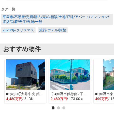
タグ一覧
平塚市/不動産/売買/購入/売却/相談/土地/戸建/アパート/マンション/
収益/新着/専任/専属/一般
2023/冬/クリスマス
旅行/ホテル/旅館
おすすめ物件
■□大井町大井中央 築後未入居戸建■□
〇●秦野市鶴巻南2丁目 売地●〇
■□秦野市東
4,480万円
/ 3LDK
2,480万円
/ 173.00㎡
499万円
/ 1