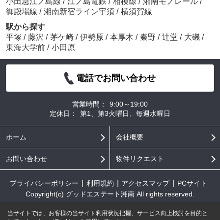
小田急江ノ島線
/
江ノ島電鉄
/
相模線
/
湘南モノレール
/
御殿場線
/
湘南新宿ライン宇須
/
横須賀線
駅から探す
平塚
/
藤沢
/
茅ケ崎
/
伊勢原
/
本厚木
/
秦野
/
辻堂
/
大磯
/
東海大学前
/
小田原
電話でお問い合わせ
営業時間：
9:00～19:00
定休日：
第1、第3火曜日、毎週水曜日
ホーム
会社概要
お問い合わせ
物件リクエスト
プライバシーポリシー
利用規約
アクセスマップ
PCサイト
Copyright(c) グッドエステート湘南 All rights reserved.
当サイトでは、お客様の当サイト利用状況把握、サービス向上検討を目的と