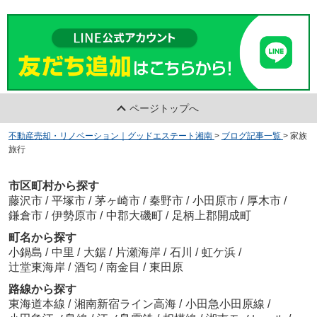
ページトップへ
不動産売却・リノベーション｜グッドエステート湘南
>
ブログ記事一覧
>
家族
旅行
市区町村から探す
藤沢市
/
平塚市
/
茅ヶ崎市
/
秦野市
/
小田原市
/
厚木市
/
鎌倉市
/
伊勢原市
/
中郡大磯町
/
足柄上郡開成町
町名から探す
小鍋島
/
中里
/
大鋸
/
片瀬海岸
/
石川
/
虹ケ浜
/
辻堂東海岸
/
酒匂
/
南金目
/
東田原
路線から探す
東海道本線
/
湘南新宿ライン高海
/
小田急小田原線
/