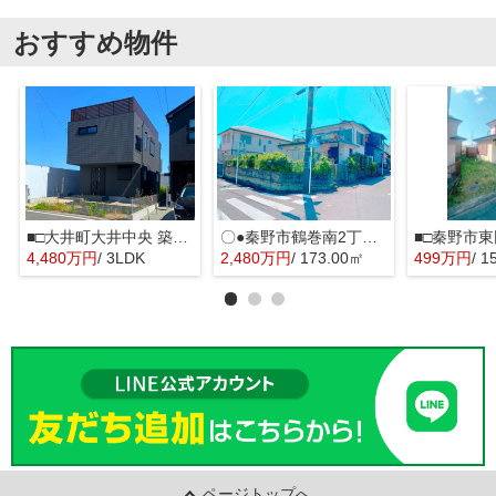
おすすめ物件
■□大井町大井中央 築後未入居戸建■□
〇●秦野市鶴巻南2丁目 売地●〇
■□秦野市東
4,480万円
/ 3LDK
2,480万円
/ 173.00㎡
499万円
/ 1
ページトップへ