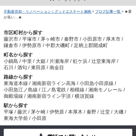
不動産売却・リノベーション｜グッドエステート湘南
>
ブログ記事一覧
>
★夏
が長い…★
市区町村から探す
藤沢市
/
平塚市
/
茅ヶ崎市
/
秦野市
/
小田原市
/
厚木市
/
鎌倉市
/
伊勢原市
/
中郡大磯町
/
足柄上郡開成町
町名から探す
小鍋島
/
中里
/
大鋸
/
片瀬海岸
/
虹ケ浜
/
辻堂東海岸
/
石川
/
酒匂
/
東田原
/
南金目
路線から探す
東海道本線
/
湘南新宿ライン高海
/
小田急小田原線
/
小田急江ノ島線
/
江ノ島電鉄
/
相模線
/
湘南モノレール
/
御殿場線
/
湘南新宿ライン宇須
/
横須賀線
駅から探す
平塚
/
藤沢
/
茅ケ崎
/
伊勢原
/
本厚木
/
秦野
/
辻堂
/
大磯
/
東海大学前
/
小田原