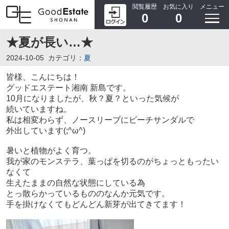
閲覧履歴
お気に入り
メニュー
0
0
★夏が長い…★
2024-10-05
カテゴリ：
夏
皆様、こんにちは！
グッドエステート湘南 新島です。
10月になりましたが、秋？夏？といった気候が
続いていますね。
私は相変わらず、ノースリーブにビーチサンダルで
外出しています(;^ω^)
暑いと植物がよく育つ。
我が家のモンステラ、葉っぱを切るのがちょっともったい
なくて
生えたままの自然な状態にしている為
とっ散らかっているもののなんか元気です。
手を掛けなくてもどんどん新芽が出てきてます！