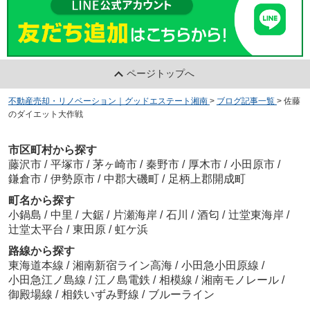
ページトップへ
不動産売却・リノベーション｜グッドエステート湘南
>
ブログ記事一覧
>
佐藤
のダイエット大作戦
市区町村から探す
藤沢市
/
平塚市
/
茅ヶ崎市
/
秦野市
/
厚木市
/
小田原市
/
鎌倉市
/
伊勢原市
/
中郡大磯町
/
足柄上郡開成町
町名から探す
小鍋島
/
中里
/
大鋸
/
片瀬海岸
/
石川
/
酒匂
/
辻堂東海岸
/
辻堂太平台
/
東田原
/
虹ケ浜
路線から探す
東海道本線
/
湘南新宿ライン高海
/
小田急小田原線
/
小田急江ノ島線
/
江ノ島電鉄
/
相模線
/
湘南モノレール
/
御殿場線
/
相鉄いずみ野線
/
ブルーライン