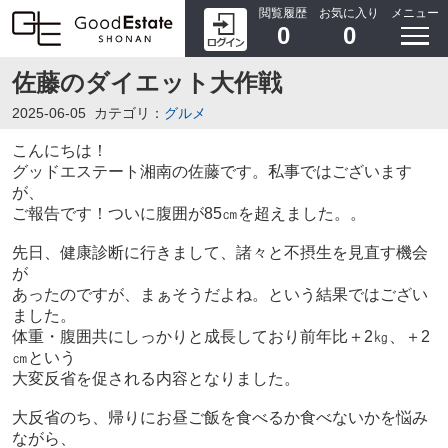
閲覧履歴
お気に入り
メニュー
0
0
佐藤のダイエット大作戦
2025-06-05
カテゴリ：
グルメ
こんにちは！
グッドエステート湘南の佐藤です。私事ではございます
が、
ご報告です！ついに腹囲が85㎝を超えました。。
先日、健康診断に行きまして、諸々と不摂生を見直す機会
が
あったのですが、まぁそうだよね。という結果ではござい
ました。
体重・腹囲共にしっかりと成長しており前年比＋2㎏、＋2
㎝という
大変反省を促される内容となりました。
大反省のち、帰りにお昼ご飯を食べるか食べないかを悩み
ながら、