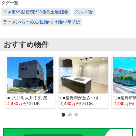
タグ一覧
平塚市/不動産/売却/相続/土地/建物
グルメ/食
ラーメン/らーめん/拉麺/つけ麺/中華そば
おすすめ物件
■□大井町大井中央 築後未入居戸建■□
□■秦野南が丘さつき東住宅2217号棟■□
4,480万円
/ 3LDK
1,480万円
/ 3LDK
2,480万円
/