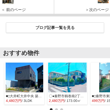
＜ 前のページ
＞次のページ
ブログ記事一覧を見る
おすすめ物件
■□大井町大井中央 築後未入居戸建■□
〇●秦野市鶴巻南2丁目 売地●〇
■□秦野市東
4,480万円
/ 3LDK
2,480万円
/ 173.00㎡
499万円
/ 1