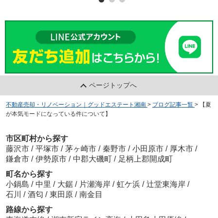
ページトップへ
不動産売却・リノベーション｜グッドエステート湘南
>
ブログ記事一覧
>
【夏
が本気モードになっている件について】
市区町村から探す
藤沢市
/
平塚市
/
茅ヶ崎市
/
秦野市
/
小田原市
/
厚木市
/
鎌倉市
/
伊勢原市
/
中郡大磯町
/
足柄上郡開成町
町名から探す
小鍋島
/
中里
/
大鋸
/
片瀬海岸
/
虹ケ浜
/
辻堂東海岸
/
石川
/
酒匂
/
東田原
/
南金目
路線から探す