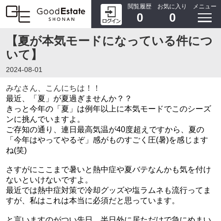
閲覧履歴
お気に入り
メニュー
0
0
【夏が本気モードになっている件につ
いて】
2024-08-01
みなさん、こんにちは！！
最近、「夏」が夏過ぎませんか？？
きっと今年の「夏」は例年以上に本気モードでこのシーズ
ンに挑んでいますよ。
ご存知の通り、連日最高気温が40度超えですから、夏の
「今年はやってやるぞ」感がものすごく圧(暑)を感じます
ね(笑)
さすがにここまで暑いと熱中症や夏バテなんかも気を付け
ないといけないですよ。
最近では熱中症対策で冷却グッズや塩ラムネも流行ってま
すが、私はこれは本当に必須だと思っています。
と言いますのがつい先日、半日外に居ただけで急にめまい