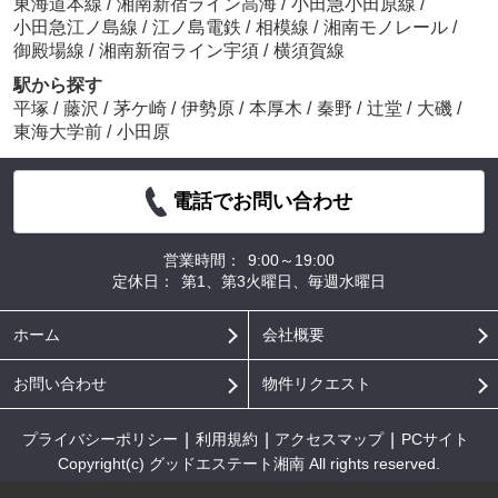
東海道本線
/
湘南新宿ライン高海
/
小田急小田原線
/
小田急江ノ島線
/
江ノ島電鉄
/
相模線
/
湘南モノレール
/
御殿場線
/
湘南新宿ライン宇須
/
横須賀線
駅から探す
平塚
/
藤沢
/
茅ケ崎
/
伊勢原
/
本厚木
/
秦野
/
辻堂
/
大磯
/
東海大学前
/
小田原
電話でお問い合わせ
営業時間：
9:00～19:00
定休日：
第1、第3火曜日、毎週水曜日
ホーム
会社概要
お問い合わせ
物件リクエスト
プライバシーポリシー
利用規約
アクセスマップ
PCサイト
Copyright(c) グッドエステート湘南 All rights reserved.